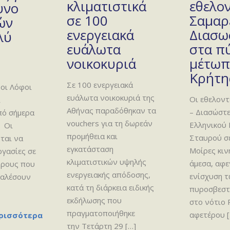
κλιματιστικά
εθελο
υνο
σε 100
Σαμαρ
ών
ενεργειακά
Διασω
λύ
ευάλωτα
στα π
νοικοκυριά
μέτωπ
Κρήτη
Σε 100 ενεργειακά
οι Λόφοι
ευάλωτα νοικοκυριά της
Οι εθελοντ
ι
Αθήνας παραδόθηκαν τα
– Διασώστε
πό σήμερα
vouchers για τη δωρεάν
Ελληνικού
 Οι
προμήθεια και
Σταυρού σε
ται να
εγκατάσταση
Μοίρες κι
ργασίες σε
κλιματιστικών υψηλής
άμεσα, αφε
ώρους που
ενεργειακής απόδοσης,
ενίσχυση 
καλέσουν
κατά τη διάρκεια ειδικής
πυροσβεστ
εκδήλωσης που
στο νότιο
πραγματοποιήθηκε
αφετέρου
[
ρισσότερα
την Τετάρτη 29
[…]