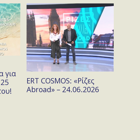
Θεριν
α για
Πανδα
ERT COSMOS: «Ρίζες
 25
Φιλαρ
Abroad» – 24.06.2026
του!
στο Τ