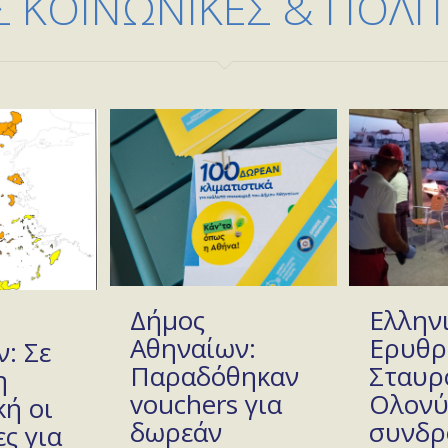
 ΚΟΙΝΩΝΙΚΕΣ & ΠΟΛΙΤΙ
Δήμος
Ελλην
Αθηναίων:
Ερυθρ
: Σε
Παραδόθηκαν
Σταυρ
η
vouchers για
Ολονύ
ή οι
δωρεάν
συνδρ
ς για