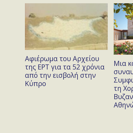
Αφιέρωμα του Αρχείου
ι με
Μια κ
της ΕΡΤ για τα 52 χρόνια
συναυ
από την εισβολή στην
α του
Συμφ
Κύπρο
τη Χο
Βυζαν
Αθην