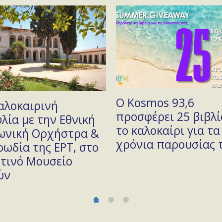
Ο Kosmos 93,6
αλοκαιρινή
προσφέρει 25 βιβλί
λία με την Εθνική
το καλοκαίρι για τα
ωνική Ορχήστρα &
χρόνια παρουσίας 
ρωδία της ΕΡΤ, στο
τινό Μουσείο
ών