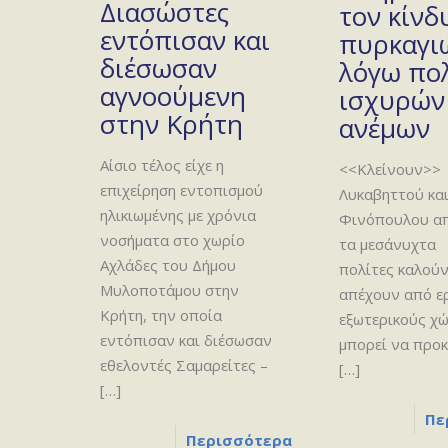
Διασώστες
τον κίνδ
εντόπισαν και
πυρκαγι
διέσωσαν
λόγω πο
αγνοούμενη
ισχυρών
στην Κρήτη
ανέμων
Αίσιο τέλος είχε η
<<Κλείνουν>> 
επιχείρηση εντοπισμού
Λυκαβηττού κα
ηλικιωμένης με χρόνια
Φινόπουλου α
νοσήματα στο χωρίο
τα μεσάνυχτα
Αχλάδες του Δήμου
πολίτες καλούν
Μυλοποτάμου στην
απέχουν από ε
Κρήτη, την οποία
εξωτερικούς χ
εντόπισαν και διέσωσαν
μπορεί να προ
εθελοντές Σαμαρείτες –
[…]
[…]
Πε
Περισσότερα