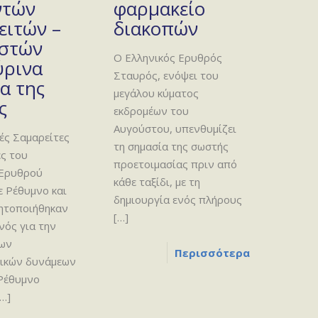
ντών
φαρμακείο
ειτών –
διακοπών
στών
Ο Ελληνικός Ερυθρός
ύρινα
Σταυρός, ενόψει του
α της
μεγάλου κύματος
ς
εκδρομέων του
Αυγούστου, υπενθυμίζει
ές Σαμαρείτες
τη σημασία της σωστής
ς του
προετοιμασίας πριν από
 Ερυθρού
κάθε ταξίδι, με τη
 Ρέθυμνο και
δημιουργία ενός πλήρους
νητοποιήθηκαν
[…]
νός για την
των
Περισσότερα
ικών δυνάμεων
 Ρέθυμνο
…]