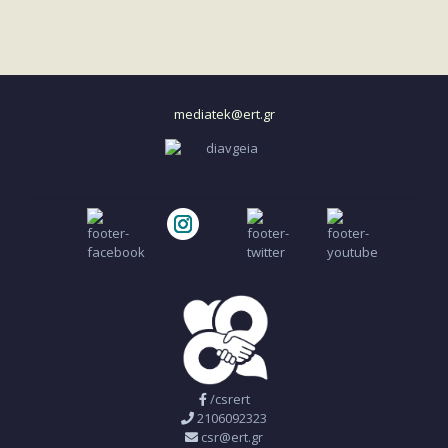
mediatek@ert.gr
/csrert
2106092323
csr@ert.gr