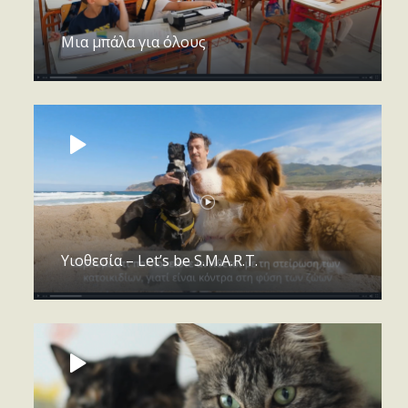
Μια μπάλα για όλους
Υιοθεσία – Let’s be S.M.A.R.T.