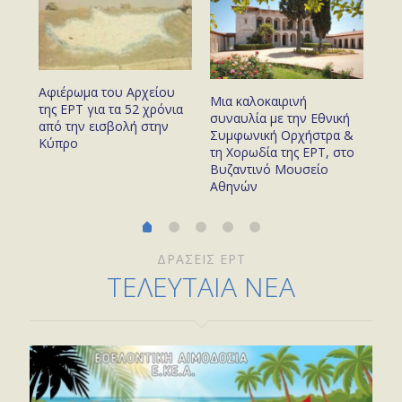
Αφιέρωμα του Αρχείου
με
Ο 
Μια καλοκαιρινή
της ΕΡΤ για τα 52 χρόνια
προ
συναυλία με την Εθνική
από την εισβολή στην
του
το 
Συμφωνική Ορχήστρα &
Κύπρο
χρό
τη Χορωδία της ΕΡΤ, στο
Βυζαντινό Μουσείο
Αθηνών
ΔΡΑΣΕΙΣ ΕΡΤ
ΤΕΛΕΥΤΑΙΑ ΝΕΑ