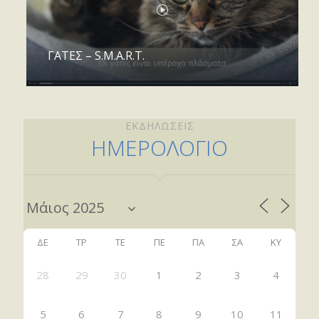
ΓΑΤΕΣ – S.M.A.R.T.
ΕΚΔΗΛΩΣΕΙΣ
ΗΜΕΡΟΛΟΓΙΟ
ΔΕ
ΤΡ
ΤΕ
ΠΕ
ΠΑ
ΣΑ
ΚΥ
28
29
30
1
2
3
4
5
6
7
8
9
10
11