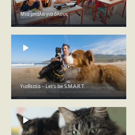
Μια μπάλα για όλους
Υιοθεσία – Let’s be S.M.A.R.T.