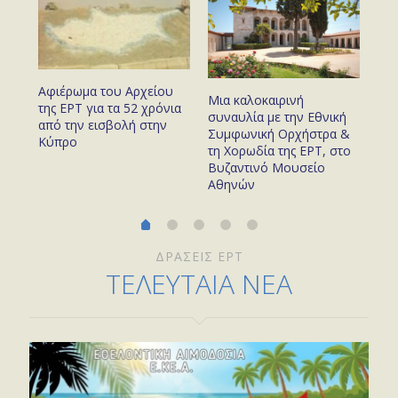
Αφιέρωμα του Αρχείου
με
Ο 
Μια καλοκαιρινή
της ΕΡΤ για τα 52 χρόνια
προ
συναυλία με την Εθνική
από την εισβολή στην
του
το 
Συμφωνική Ορχήστρα &
Κύπρο
χρό
τη Χορωδία της ΕΡΤ, στο
Βυζαντινό Μουσείο
Αθηνών
ΔΡΑΣΕΙΣ ΕΡΤ
ΤΕΛΕΥΤΑΙΑ ΝΕΑ