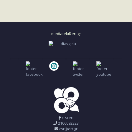
mediatek@ert.gr
/csrert
2106092323
csr@ert.gr