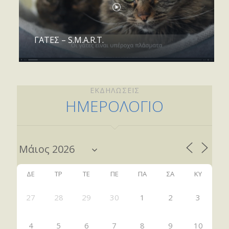
ΓΑΤΕΣ – S.M.A.R.T.
ΕΚΔΗΛΩΣΕΙΣ
ΗΜΕΡΟΛΟΓΙΟ
ΔΕ
ΤΡ
ΤΕ
ΠΕ
ΠΑ
ΣΑ
ΚΥ
27
28
29
30
1
2
3
4
5
6
7
8
9
10