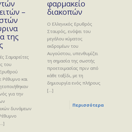
ντών
φαρμακείο
ειτών –
διακοπών
στών
Ο Ελληνικός Ερυθρός
ύρινα
Σταυρός, ενόψει του
α της
μεγάλου κύματος
ς
εκδρομέων του
Αυγούστου, υπενθυμίζει
ές Σαμαρείτες
τη σημασία της σωστής
ς του
προετοιμασίας πριν από
 Ερυθρού
κάθε ταξίδι, με τη
 Ρέθυμνο και
δημιουργία ενός πλήρους
νητοποιήθηκαν
[…]
νός για την
των
Περισσότερα
ικών δυνάμεων
 Ρέθυμνο
…]