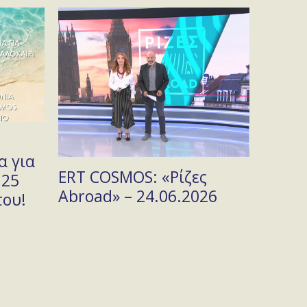
Θεριν
α για
Πανδα
ERT COSMOS: «Ρίζες
 25
Φιλαρ
Abroad» – 24.06.2026
του!
στο Τ