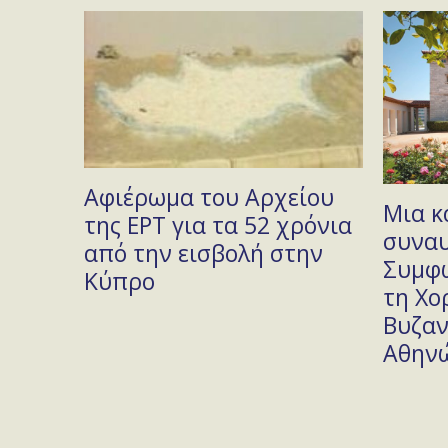
Αφιέρωμα του Αρχείου
ι με
Μια κ
της ΕΡΤ για τα 52 χρόνια
συναυ
από την εισβολή στην
α του
Συμφ
Κύπρο
τη Χο
Βυζαν
Αθην