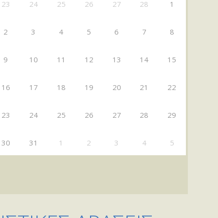
23
24
25
26
27
28
1
2
3
4
5
6
7
8
9
10
11
12
13
14
15
16
17
18
19
20
21
22
23
24
25
26
27
28
29
30
31
1
2
3
4
5