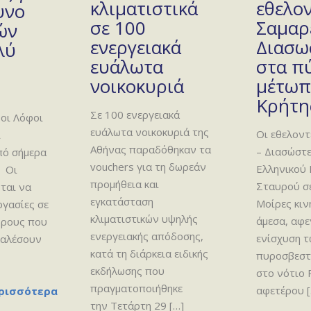
κλιματιστικά
εθελο
υνο
σε 100
Σαμαρ
ών
ενεργειακά
Διασω
λύ
ευάλωτα
στα π
νοικοκυριά
μέτωπ
Κρήτη
Σε 100 ενεργειακά
οι Λόφοι
ευάλωτα νοικοκυριά της
Οι εθελοντ
ι
Αθήνας παραδόθηκαν τα
– Διασώστε
πό σήμερα
vouchers για τη δωρεάν
Ελληνικού
 Οι
προμήθεια και
Σταυρού σε
ται να
εγκατάσταση
Μοίρες κι
ργασίες σε
κλιματιστικών υψηλής
άμεσα, αφε
ώρους που
ενεργειακής απόδοσης,
ενίσχυση 
καλέσουν
κατά τη διάρκεια ειδικής
πυροσβεστ
εκδήλωσης που
στο νότιο
πραγματοποιήθηκε
αφετέρου
[
ρισσότερα
την Τετάρτη 29
[…]