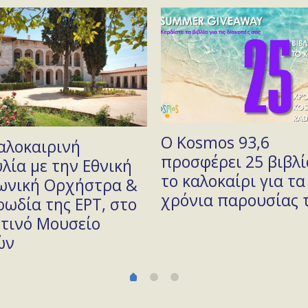
Ο Kosmos 93,6
αλοκαιρινή
προσφέρει 25 βιβλί
λία με την Εθνική
το καλοκαίρι για τα
ωνική Ορχήστρα &
χρόνια παρουσίας 
ρωδία της ΕΡΤ, στο
τινό Μουσείο
ών