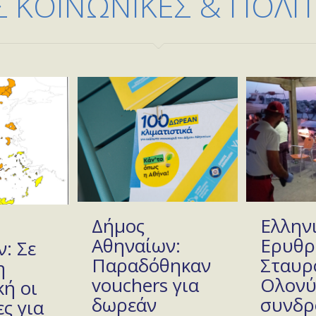
 ΚΟΙΝΩΝΙΚΕΣ & ΠΟΛΙΤΙ
Δήμος
Ελλην
Αθηναίων:
Ερυθρ
: Σε
Παραδόθηκαν
Σταυρ
η
vouchers για
Ολονύ
ή οι
δωρεάν
συνδρ
ς για