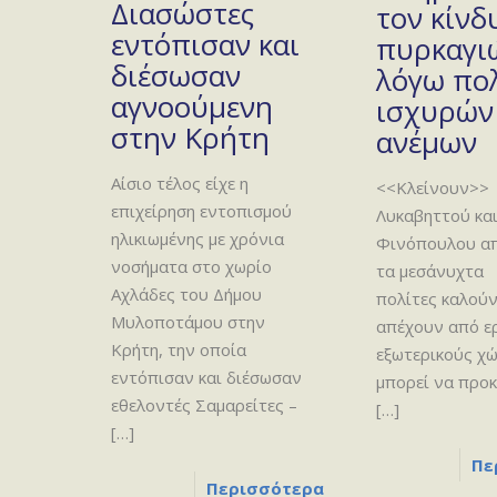
Διασώστες
τον κίνδ
εντόπισαν και
πυρκαγι
διέσωσαν
λόγω πο
αγνοούμενη
ισχυρών
στην Κρήτη
ανέμων
Αίσιο τέλος είχε η
<<Κλείνουν>> 
επιχείρηση εντοπισμού
Λυκαβηττού κα
ηλικιωμένης με χρόνια
Φινόπουλου α
νοσήματα στο χωρίο
τα μεσάνυχτα
Αχλάδες του Δήμου
πολίτες καλούν
Μυλοποτάμου στην
απέχουν από ε
Κρήτη, την οποία
εξωτερικούς χ
εντόπισαν και διέσωσαν
μπορεί να προ
εθελοντές Σαμαρείτες –
[…]
[…]
Πε
Περισσότερα