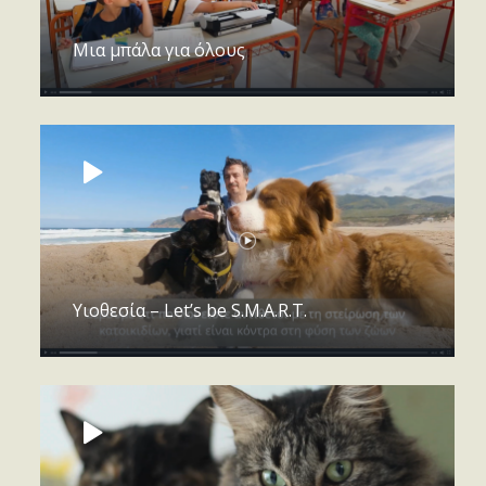
Μια μπάλα για όλους
Υιοθεσία – Let’s be S.M.A.R.T.