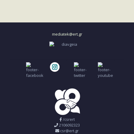
mediatek@ert.gr
/csrert
2106092323
csr@ert.gr