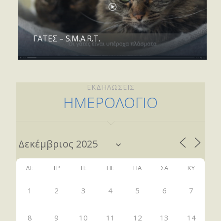
ΓΑΤΕΣ – S.M.A.R.T.
ΕΚΔΗΛΩΣΕΙΣ
ΗΜΕΡΟΛΟΓΙΟ
ΔΕ
ΤΡ
ΤΕ
ΠΕ
ΠΑ
ΣΑ
ΚΥ
1
2
3
4
5
6
7
8
9
10
11
12
13
14