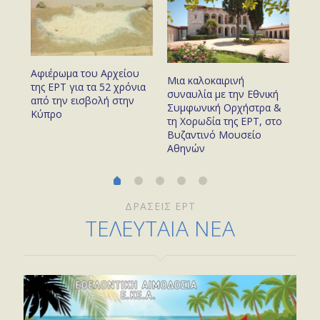
Αφιέρωμα του Αρχείου
με
Ο 
Μια καλοκαιρινή
της ΕΡΤ για τα 52 χρόνια
προ
συναυλία με την Εθνική
από την εισβολή στην
του
το 
Συμφωνική Ορχήστρα &
Κύπρο
χρό
τη Χορωδία της ΕΡΤ, στο
Βυζαντινό Μουσείο
Αθηνών
ΔΡΑΣΕΙΣ ΕΡΤ
ΤΕΛΕΥΤΑΙΑ ΝΕΑ