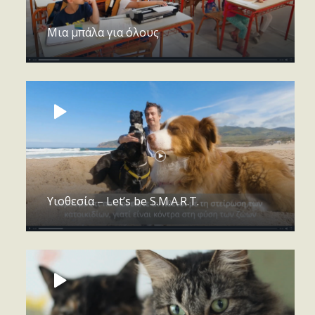
Μια μπάλα για όλους
Υιοθεσία – Let’s be S.M.A.R.T.