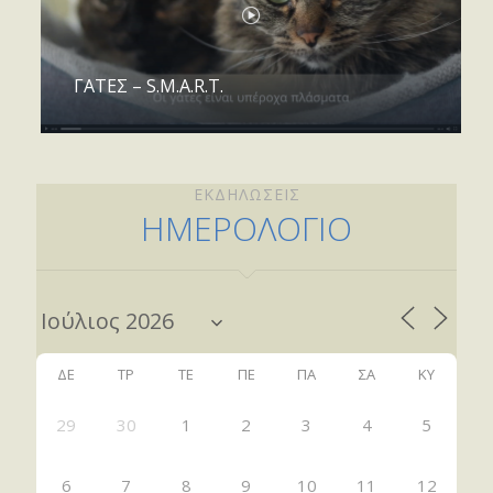
ΓΑΤΕΣ – S.M.A.R.T.
ΕΚΔΗΛΩΣΕΙΣ
ΗΜΕΡΟΛΟΓΙΟ
ΔΕ
ΤΡ
ΤΕ
ΠΕ
ΠΑ
ΣΑ
ΚΥ
29
30
1
2
3
4
5
6
7
8
9
10
11
12