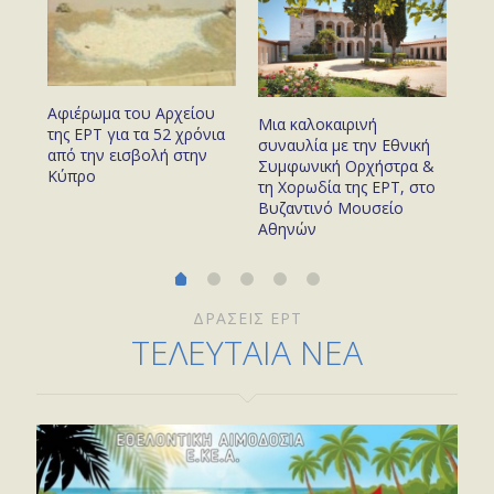
Αφιέρωμα του Αρχείου
με
Ο 
Μια καλοκαιρινή
της ΕΡΤ για τα 52 χρόνια
προ
συναυλία με την Εθνική
από την εισβολή στην
του
το 
Συμφωνική Ορχήστρα &
Κύπρο
χρό
τη Χορωδία της ΕΡΤ, στο
Βυζαντινό Μουσείο
Αθηνών
ΔΡΑΣΕΙΣ ΕΡΤ
ΤΕΛΕΥΤΑΙΑ ΝΕΑ