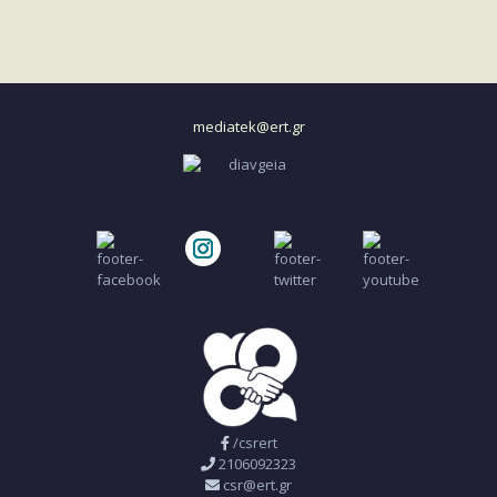
mediatek@ert.gr
/csrert
2106092323
csr@ert.gr