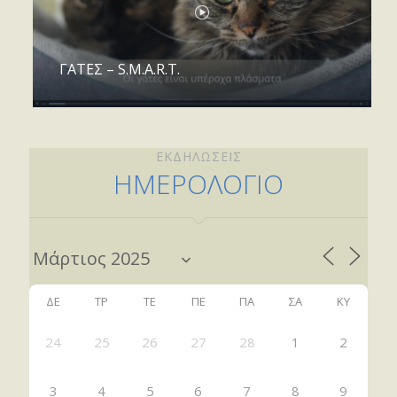
ΓΑΤΕΣ – S.M.A.R.T.
ΕΚΔΗΛΩΣΕΙΣ
ΗΜΕΡΟΛΟΓΙΟ
ΔΕ
ΤΡ
ΤΕ
ΠΕ
ΠΑ
ΣΑ
ΚΥ
24
25
26
27
28
1
2
3
4
5
6
7
8
9