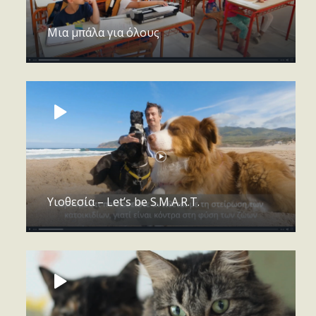
Μια μπάλα για όλους
Υιοθεσία – Let’s be S.M.A.R.T.