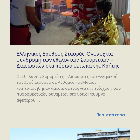
Ελληνικός Ερυθρός Σταυρός: Ολονύχτια
συνδρομή των εθελοντών Σαμαρειτών –
Διασωστών στα πύρινα μέτωπα της Κρήτης
Οι εθελοντές Σαμαρείτες – Διασώστες του Ελληνικού
Ερυθρού Σταυρού σε Ρέθυμνο και Μοίρες
κινητοποιήθηκαν άμεσα, αφενός για την ενίσχυση των
πυροσβεστικών δυνάμεων στο νότιο Ρέθυμνο
αφετέρου
[…]
Περισσότερα