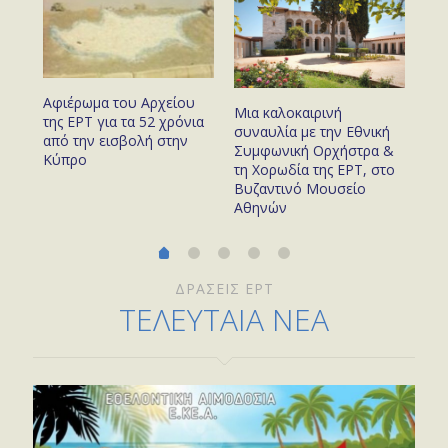
Αφιέρωμα του Αρχείου
με
Ο 
Μια καλοκαιρινή
της ΕΡΤ για τα 52 χρόνια
προ
συναυλία με την Εθνική
από την εισβολή στην
του
το 
Συμφωνική Ορχήστρα &
Κύπρο
χρό
τη Χορωδία της ΕΡΤ, στο
Βυζαντινό Μουσείο
Αθηνών
ΔΡΑΣΕΙΣ ΕΡΤ
ΤΕΛΕΥΤΑΙΑ ΝΕΑ