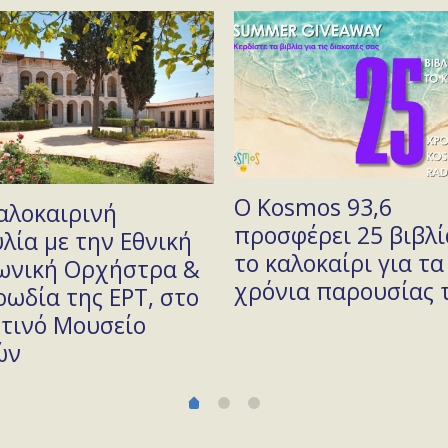
Ο Kosmos 93,6
αλοκαιρινή
προσφέρει 25 βιβλί
λία με την Εθνική
το καλοκαίρι για τα
ωνική Ορχήστρα &
χρόνια παρουσίας 
ρωδία της ΕΡΤ, στο
τινό Μουσείο
ών