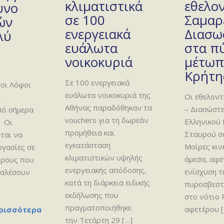
κλιματιστικά
εθελο
υνο
σε 100
Σαμαρ
ών
ενεργειακά
Διασω
λύ
ευάλωτα
στα π
νοικοκυριά
μέτωπ
Κρήτη
Σε 100 ενεργειακά
οι Λόφοι
ευάλωτα νοικοκυριά της
Οι εθελοντ
ι
Αθήνας παραδόθηκαν τα
– Διασώστε
πό σήμερα
vouchers για τη δωρεάν
Ελληνικού
 Οι
προμήθεια και
Σταυρού σε
ται να
εγκατάσταση
Μοίρες κι
ργασίες σε
κλιματιστικών υψηλής
άμεσα, αφε
ώρους που
ενεργειακής απόδοσης,
ενίσχυση 
καλέσουν
κατά τη διάρκεια ειδικής
πυροσβεστ
εκδήλωσης που
στο νότιο
πραγματοποιήθηκε
αφετέρου
[
ρισσότερα
την Τετάρτη 29
[…]