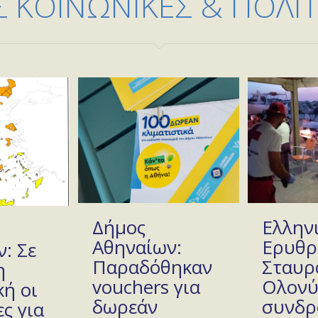
 ΚΟΙΝΩΝΙΚΕΣ & ΠΟΛΙΤΙ
Δήμος
Ελλην
Αθηναίων:
Ερυθρ
: Σε
Παραδόθηκαν
Σταυρ
η
vouchers για
Ολονύ
ή οι
δωρεάν
συνδρ
ς για