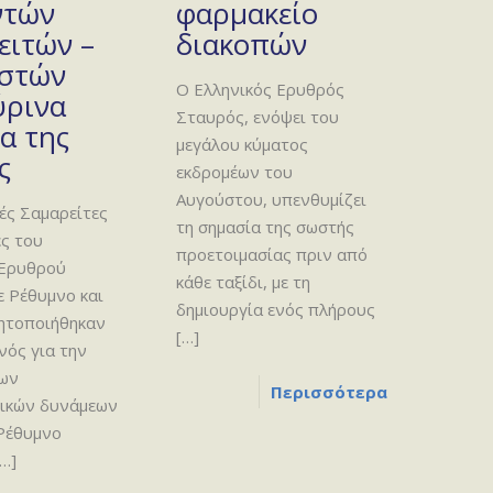
ντών
φαρμακείο
ειτών –
διακοπών
στών
Ο Ελληνικός Ερυθρός
ύρινα
Σταυρός, ενόψει του
α της
μεγάλου κύματος
ς
εκδρομέων του
Αυγούστου, υπενθυμίζει
ές Σαμαρείτες
τη σημασία της σωστής
ς του
προετοιμασίας πριν από
 Ερυθρού
κάθε ταξίδι, με τη
 Ρέθυμνο και
δημιουργία ενός πλήρους
νητοποιήθηκαν
[…]
νός για την
των
Περισσότερα
ικών δυνάμεων
 Ρέθυμνο
…]