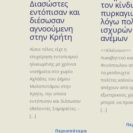
Διασώστες
τον κίνδ
εντόπισαν και
πυρκαγι
διέσωσαν
λόγω πο
αγνοούμενη
ισχυρών
στην Κρήτη
ανέμων
Αίσιο τέλος είχε η
<<Κλείνουν>> 
επιχείρηση εντοπισμού
Λυκαβηττού κα
ηλικιωμένης με χρόνια
Φινόπουλου α
νοσήματα στο χωρίο
τα μεσάνυχτα
Αχλάδες του Δήμου
πολίτες καλούν
Μυλοποτάμου στην
απέχουν από ε
Κρήτη, την οποία
εξωτερικούς χ
εντόπισαν και διέσωσαν
μπορεί να προ
εθελοντές Σαμαρείτες –
[…]
[…]
Πε
Περισσότερα