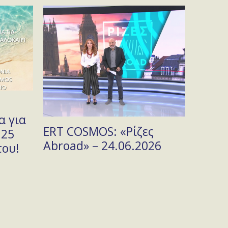
Θεριν
α για
Πανδα
ERT COSMOS: «Ρίζες
 25
Φιλαρ
Abroad» – 24.06.2026
του!
στο Τ