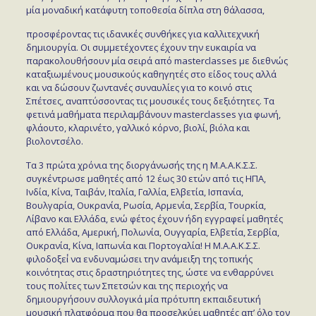
μία μοναδική κατάφυτη τοποθεσία δίπλα στη θάλασσα,
προσφέροντας τις ιδανικές συνθήκες για καλλιτεχνική
δημιουργία. Οι συμμετέχοντες έχουν την ευκαιρία να
παρακολουθήσουν μία σειρά από masterclasses με διεθνώς
καταξιωμένους μουσικούς καθηγητές στο είδος τους αλλά
και να δώσουν ζωντανές συναυλίες για το κοινό στις
Σπέτσες, αναπτύσσοντας τις μουσικές τους δεξιότητες. Τα
φετινά μαθήματα περιλαμβάνουν masterclasses για φωνή,
φλάουτο, κλαρινέτο, γαλλικό κόρνο, βιολί, βιόλα και
βιολοντσέλο.
Τα 3 πρώτα χρόνια της διοργάνωσής της η Μ.Α.Α.Κ.Σ.Σ.
συγκέντρωσε μαθητές από 12 έως 30 ετών από τις ΗΠΑ,
Ινδία, Κίνα, Ταιβάν, Ιταλία, Γαλλία, Ελβετία, Ισπανία,
Βουλγαρία, Ουκρανία, Ρωσία, Αρμενία, Σερβία, Τουρκία,
Λίβανο και Ελλάδα, ενώ φέτος έχουν ήδη εγγραφεί μαθητές
από Ελλάδα, Αμερική, Πολωνία, Ουγγαρία, Ελβετία, Σερβία,
Ουκρανία, Κίνα, Ιαπωνία και Πορτογαλία! Η M.A.A.K.Σ.Σ.
φιλοδοξεί́ να ενδυναμώσει την ανάμειξη της τοπικής
κοινότητας στις δραστηριότητες της, ώστε να ενθαρρύνει
τους πολίτες των Σπετσών και της περιοχής να
δημιουργήσουν συλλογικά μία πρότυπη εκπαιδευτική
μουσική πλατφόρμα που θα προσελκύει μαθητές απ’ όλο τον