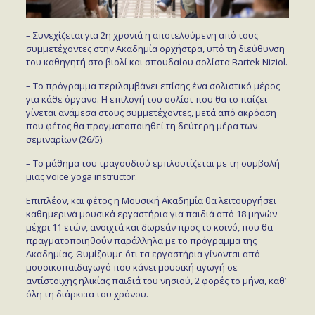
– Συνεχίζεται για 2η χρονιά η αποτελούμενη από τους
συμμετέχοντες στην Ακαδημία ορχήστρα, υπό τη διεύθυνση
του καθηγητή στο βιολί και σπουδαίου σολίστα Bartek Niziol.
– Το πρόγραμμα περιλαμβάνει επίσης ένα σολιστικό μέρος
για κάθε όργανο. Η επιλογή του σολίστ που θα το παίζει
γίνεται ανάμεσα στους συμμετέχοντες, μετά από ακρόαση
που φέτος θα πραγματοποιηθεί τη δεύτερη μέρα των
σεμιναρίων (26/5).
– Το μάθημα του τραγουδιού εμπλουτίζεται με τη συμβολή
μιας voice yoga instructor.
Επιπλέον, και φέτος η Μουσική Ακαδημία θα λειτουργήσει
καθημερινά μουσικά εργαστήρια για παιδιά από 18 μηνών
μέχρι 11 ετών, ανοιχτά και δωρεάν προς το κοινό, που θα
πραγματοποιηθούν παράλληλα με το πρόγραμμα της
Ακαδημίας. Θυμίζουμε ότι τα εργαστήρια γίνονται από
μουσικοπαιδαγωγό που κάνει μουσική αγωγή σε
αντίστοιχης ηλικίας παιδιά του νησιού, 2 φορές το μήνα, καθ’
όλη τη διάρκεια του χρόνου.