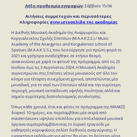
Λήξη προθεσμία εγγραφών
:
Σάββατο 15/06
Αιτήσεις συμμετοχών και περισσότερες
πληροφορίες
στην ιστοσελίδα της ακαδημίας
Η Διεθνής Μουσική Ακαδημία της Αναργυρείου και
Κοργιαλενείου Σχολής Σπετσών (M.A.A.K.Σ.Σ.) / Music
Academy of the Anargyrios and Korgialenios school of
Spetses (M.A.A.K.S.S.), που λειτούργησε για πρώτη φορά το
2021 και γρήγορα αναδείχθηκε σε ετήσιο θεσμό,
ανακοινώνει με χαρά το φετινό της πρόγραμμα, από τις 25
Ιουλίου έως τις 3 Αυγούστου 2024. Η Μουσική Ακαδημία
συγκεντρώνει στις Σπέτσες νέους μουσικούς απ’ όλο τον
κόσμο για τέταρτη συνεχόμενη χρονιά, αποτελώντας μία
μοναδική, για το νησί των Σπετσών αλλά και την ευρύτερη
περιοχή, μουσική εκπαίδευση υψηλής ποιότητας αλλά και
σημείο ευρύτερης διαπολιτισμικής συνάντησης.
Όπως κάθε χρονιά, έτσι και φέτος το πρόγραμμα της ΜΑΑΚΣΣ
διαρκεί 10 ημέρες, και περιλαμβάνει μία σειρά από
masterclasses υψηλού επιπέδου για επτά κλασικά μουσικά
όργανα συμπεριλαμβάνοντας το λυρικό τραγούδι με
καθηγητές κορυφαίους σολίστ διεθνούς αναγνώρισης. Η
εναρκτήρια εκδήλωση για φέτος θα γίνει τη δεύτερη μέρα