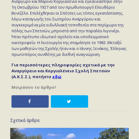
Ανάργυρο και Μαρίνο Κοργιαλένιο και εγκαινιάστηκε στην
1η Οκτωβρίου 1927 από τον πρωθυπουργό Ελευθέριο
Βενιζέλο. Επιλέχθηκαν οι Σπέτσες ως τόπος εγκατάστασης,
λόγω καταγωγής του Σωτηρίου Αναργύρου και
συγκεκριμένα μία ειδυλλιακή τοποθεσία στα περίχωρα της
πόλης των Σπετσών, μπροστά από την παραλία Λιγονέρι.
Ήταν πρότυπο ιδιωτικό σχολείο και υποδειγματικό
οικοτροφείο. Η λειτουργία της σταμάτησε το 1983. Μεταξύ
των μαθητών της Σχολής ήταν και ο Ιάννης Ξενάκης, ‘Ελληνας
πρωτοπόρος συνθέτης με διεθνή αναγνώριση.
Για περισσότερες πληροφορίες σχετικά με την
Αναργύρειο και Κοργιαλένειο Σχολή Σπετσών
(Α.Κ.Σ.Σ.), πατήστε
εδώ
Μοιράσου το άρθρο!
Σχετικά άρθρα