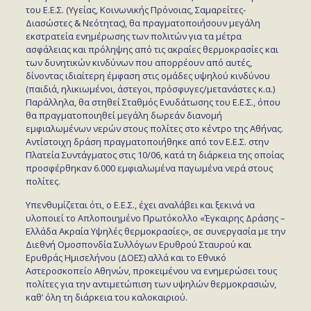
του Ε.Ε.Σ. (Υγείας, Κοινωνικής Πρόνοιας, Σαμαρείτες-
Διασώστες & Νεότητας), θα πραγματοποιήσουν μεγάλη
εκστρατεία ενημέρωσης των πολιτών για τα μέτρα
ασφάλειας και πρόληψης από τις ακραίες θερμοκρασίες και
των δυνητικών κινδύνων που απορρέουν από αυτές,
δίνοντας ιδιαίτερη έμφαση στις ομάδες υψηλού κινδύνου
(παιδιά, ηλικιωμένοι, άστεγοι, πρόσφυγες/μετανάστες κ.α.)
Παράλληλα, θα στηθεί Σταθμός Ενυδάτωσης του Ε.Ε.Σ., όπου
θα πραγματοποιηθεί μεγάλη δωρεάν διανομή
εμφιαλωμένων νερών στους πολίτες στο κέντρο της Αθήνας.
Αντίστοιχη δράση πραγματοποιήθηκε από τον Ε.Ε.Σ. στην
Πλατεία Συντάγματος στις 10/06, κατά τη διάρκεια της οποίας
προσφέρθηκαν 6.000 εμφιαλωμένα παγωμένα νερά στους
πολίτες.
Υπενθυμίζεται ότι, ο Ε.Ε.Σ., έχει αναλάβει και ξεκινά να
υλοποιεί το Απλοποιημένο Πρωτόκολλο «Έγκαιρης Δράσης –
Ελλάδα Ακραία Υψηλές θερμοκρασίες», σε συνεργασία με την
Διεθνή Ομοσπονδία Συλλόγων Ερυθρού Σταυρού και
Ερυθράς Ημισελήνου (ΔΟΕΣ) αλλά και το Εθνικό
Αστεροσκοπείο Αθηνών, προκειμένου να ενημερώσει τους
πολίτες για την αντιμετώπιση των υψηλών θερμοκρασιών,
καθ’ όλη τη διάρκεια του καλοκαιριού.