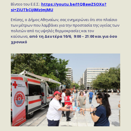
Βίντεο του Ε.Ε.Σ.:
https://youtu.be/I1QBawZSOXo?
si=ZiUTbCij0MzJmjMU
Επίσης, ο Δήμος Αθηναίων, σας ενημερώνει ότι στο πλαίσιο
των μέτρων που λαμβάνει για την προστασία της υγείας των
πολιτών από τις υψηλές θερμοκρασίες και τον
καύσωνα,
από τη Δευτέρα 10/6, 9:00 – 21:00 και για όσο
χρονικό