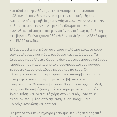
Στο πλαίσιο της Αθήνας 2018 Παγκόσμια Πρωτεύουσα
Βιβλίου/Δήμος Αθηναίων , και με την υποστήριξη της
Αμερικανικής Πρεσβείας στην Αθήνα U.S. EMBASSY ATHENS ,
καθώς και του ΤΙΜΑ Κοινωφελούς Ιδρύματος , 940
συνάνθρωποί μας κατάφεραν να έχουν ισότιμη πρόσβαση
στα βιβλία. Σε ένα χρόνο 260 εθελοντές διάβασαν 2.548 ώρες
και 13.550 σελίδες.
Ελάτε να δείτε και μόνοι σας πόσο πολύτιμο είναι το έργο
των εθελοντών και πόσα χαμόγελα και χαρά δίνουν. Τα
άτομα με προβλήματα όρασης δεν θα σταματήσουν να έχουν
πρόσβαση σε πανεπιστημιακά συγγράμματα , να κάνουν
εργασίες και να διαβάζουν με τον τρόπο τους. Οι
ηλικιωμένοι δεν θα σταματήσουν να απολαμβάνουν την
συντροφιά που τους προσφέρει το βιβλίο και να
ονειρεύονται. Οι αναλφάβητοι δε θα χάσουν της αισιοδοξία
τους , και θα διαβάζουν για ένα κόσμο μέσα στον οποίο
έχουν θέση. Και όλα αυτά χάρη στο «Διαβάζω για τους
άλλους» , που μέσα από την ανάγνωση ενός βιβλίου
μοιράζουν γνώση και ελπίδα.
Θα μπορέσουμε να ηχογραφήσουμε μερικές σελίδες από