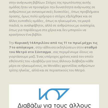
στην ανάγνωση βιβλίων. Στόχος της πρωτότυπης αυτής
ομάδας ήταν να προσφέρει την δυνατότητα ανάγνωσης σε
ανθρώπους με αντικειμενικές δυσκολίες , όπως προβλήματα
όρασης, όμως πολύ γρήγορα ο στόχος εξελίχθηκε και σε
άλλες ευπαθείς ομάδες , όπως οι ηλικιωμένοι, τα μικρά
παιδιά, οι αναλφάβητοι, αλλά σε ανθρώπους με αναπηρία,
όπως για παράδειγμα στα χέρια και δεν μπορούν να
κρατήσουν ένα βιβλίο.
Την
Κυριακή 14 Απριλίου από τις 11 το πρωί μέχρι τις
7 το απόγευμα
, στην αίθουσα εκδηλώσεων στον
σταθμό
του Μετρό στο Σύνταγμα
, σας περιμένουμε όλους να
γιορτάσουμε μαζί. Ένας υπέροχος χρόνος κατά τον οποίο
εθελοντές του «Διαβάζω για τους άλλους» διάβαζαν κάθε
μέρα σε ηλικιωμένους, σε Μονάδες φροντίδας ανθρώπων
τρίτης ηλικίας , αλλά και σε περαστικούς του Μετρό.