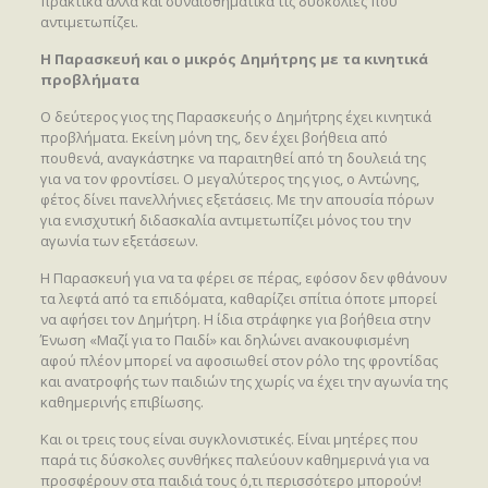
πρακτικά αλλά και συναισθηματικά τις δυσκολίες που
αντιμετωπίζει.
Η Παρασκευή και ο μικρός Δημήτρης με τα κινητικά
προβλήματα
Ο δεύτερος γιος της Παρασκευής ο Δημήτρης έχει κινητικά
προβλήματα. Εκείνη μόνη της, δεν έχει βοήθεια από
πουθενά, αναγκάστηκε να παραιτηθεί από τη δουλειά της
για να τον φροντίσει. Ο μεγαλύτερος της γιος, ο Αντώνης,
φέτος δίνει πανελλήνιες εξετάσεις. Με την απουσία πόρων
για ενισχυτική διδασκαλία αντιμετωπίζει μόνος του την
αγωνία των εξετάσεων.
Η Παρασκευή για να τα φέρει σε πέρας, εφόσον δεν φθάνουν
τα λεφτά από τα επιδόματα, καθαρίζει σπίτια όποτε μπορεί
να αφήσει τον Δημήτρη. Η ίδια στράφηκε για βοήθεια στην
Ένωση «Μαζί για το Παιδί» και δηλώνει ανακουφισμένη
αφού πλέον μπορεί να αφοσιωθεί στον ρόλο της φροντίδας
και ανατροφής των παιδιών της χωρίς να έχει την αγωνία της
καθημερινής επιβίωσης.
Και οι τρεις τους είναι συγκλονιστικές. Είναι μητέρες που
παρά τις δύσκολες συνθήκες παλεύουν καθημερινά για να
προσφέρουν στα παιδιά τους ό,τι περισσότερο μπορούν!