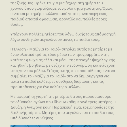
της ζωής μας. Πρόκειται για μια ξεχωριστή ημέρα του
χρόνου όπου γιορτάζουμε τον ρόλο της μητρότητας. Όμως
είναι και μια ημέρα συλλογισμού γιατί η ανατροφή ενός
παιδιού απαιτεί αφοσίωση, φροντίδα και πολλές φορές
θυσίες.
Υπάρχουν πολλές μητέρες που λόγω δικής τους απόφασης ή
λόγω συνθηκών μεγαλώνουν μόνες τα παιδιά τους.
Η Ένωση « Μαζί για το Παιδί» στηρίζει αυτές τις μητέρες με
έναν ολιστικό τρόπο, τόσο μέσω των προγραμμάτων της
κατά της φτώχειας αλλά και μέσω της παροχής ψυχολογικής
και ηθικής βοήθειας με στόχο την ενδυνάμωση και ενίσχυση
τους γονικού ρόλου. Στόχος αυτής της προσπάθειας είναι να
συμβάλει το «Μαζί για το Παιδί» στο να δημιουργήσει για
αυτά τα παιδιά καλύτερες συνθήκες διαβίωσης και τις
προϋποθέσεις για ένα καλύτερο μέλλον.
Με αφορμή τη γιορτή της μητέρας θα σας παρουσιάσουμε
τον δύσκολο αγώνα που δίνουν καθημερινά τρεις μητέρες. Η
Δανάη, η Αντιγόνη και η Παρασκευή είναι τρεις ηρωίδες της
διπλανής πόρτας. Μητέρες που μεγαλώνουν τα παιδιά τους
υπό δύσκολες συνθήκες.