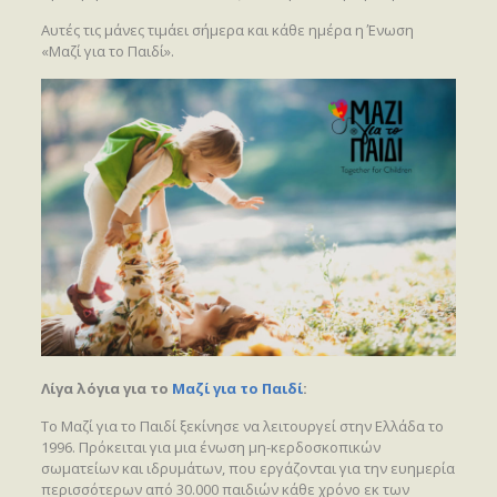
Αυτές τις μάνες τιμάει σήμερα και κάθε ημέρα η Ένωση
«Μαζί για το Παιδί».
Λίγα λόγια για το
Μαζί για το Παιδί
:
Το Μαζί για το Παιδί ξεκίνησε να λειτουργεί στην Ελλάδα το
1996. Πρόκειται για μια ένωση μη-κερδοσκοπικών
σωματείων και ιδρυμάτων, που εργάζονται για την ευημερία
περισσότερων από 30.000 παιδιών κάθε χρόνο εκ των