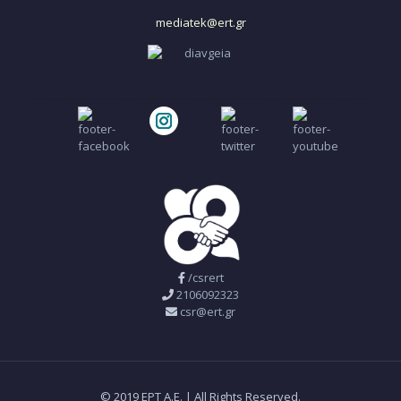
mediatek@ert.gr
/csrert
2106092323
csr@ert.gr
© 2019 ΕΡΤ Α.Ε. | All Rights Reserved.