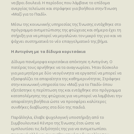
να βρει δουλειά. Η περίοδος που λάμβανε το επίδομα
ανεργίας τελείωσε και στράφηκε για βοήθεια στην Ένωση
«Μαζί για το Παιδί».
Μέσω της κοινωνικής υπηρεσίας της Ένωσης εντάχθηκε στο
πρόγραμμα αντιμετώπισης της φτώχειας και σήμερα έχει τη
στήριξη για να μπορεί να μεγαλώνει τον μικρό της γιο και να
ψάχνει συστηματικά το νέο επαγγελματικό της βήμα.
Η Αντιγόνη με τα δίδυμα κοριτσάκια
Δίδυμα πανέμορφα κοριτσάκια απέκτησε η Αντιγόνη. Ο
πατέρας τους αρνήθηκε να τα αναγνωρίσει. Ήταν δύσκολο
για μια μητέρα με δύο νεογέννητα να εργαστεί να μπορεί να
εξασφαλίζει τα απαραίτητα της καθημερινότητας. Στράφηκε
στην κοινωνική υπηρεσία του «Μαζί για το Παιδί» όπου
εξετάστηκε η περίπτωση της και εντάχθηκε στο πρόγραμμα
καταπολέμησης της φτώχειας για να μπορεί να λαμβάνει την
απαραίτητη βοήθεια ώστε να προσφέρει καλύτερες
συνθήκες διαβίωσης στα δύο της παιδιά.
Παράλληλα, έλαβε ψυχολογική υποστήριξη από το
Συμβουλευτικό Κέντρο της Ένωσης έτσι ώστε να
εμπλουτίσει τις δεξιότητές της για να αντιμετωπίσει