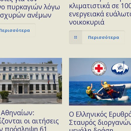
κλιματιστικά σε 10
νο πυρκαγιών λόγω
ενεργειακά ευάλωτ
ισχυρών ανέμων
νοικοκυριά
Περισσότερα
Περισσότερα
 Αθηναίων:
Ο Ελληνικός Ερυθρ
ζονται οι αιτήσεις
Σταυρός διοργανών
ην πρόσληψη 61
μεγάλη δράση