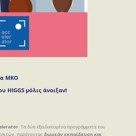
ια MKO
ου HIGGS μόλις άνοιξαν!
elerator
. Τα δύο εξειδικευμένα προγράμματα του
ολιτών, παρέχοντας
δωρεάν εκπαίδευση και