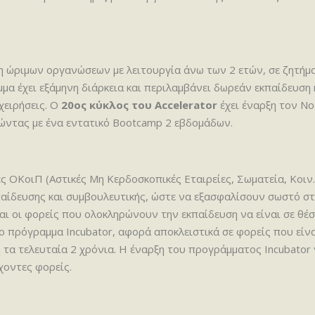
η ώριμων οργανώσεων με λειτουργία άνω των 2 ετών, σε ζητήμα
μα έχει εξάμηνη διάρκεια και περιλαμβάνει δωρεάν εκπαίδευση 
χειρήσεις. Ο
20ος κύκλος του Accelerator
έχει έναρξη τον Νο
ινώντας με ένα εντατικό Bootcamp 2 εβδομάδων.
 ΟΚοιΠ (Αστικές Μη Κερδοσκοπικές Εταιρείες, Σωματεία, Κοιν.Σ
ίδευσης και συμβουλευτικής, ώστε να εξασφαλίσουν σωστό στ
αι οι φορείς που ολοκληρώνουν την εκπαίδευση να είναι σε θέ
 πρόγραμμα Incubator, αφορά αποκλειστικά σε φορείς που είναι
τα τελευταία 2 χρόνια. Η έναρξη του προγράμματος Incubator γ
χοντες φορείς.