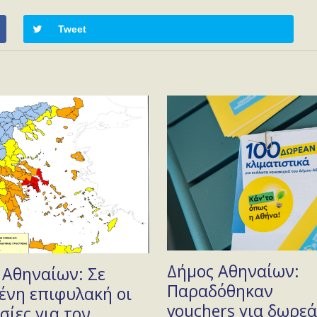
Tweet
Δήμος Αθηναίων:
 Αθηναίων: Σε
Παραδόθηκαν
ένη επιφυλακή οι
vouchers για δωρε
σίες για τον