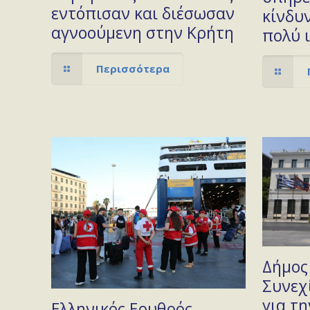
εντόπισαν και διέσωσαν
κίνδυ
αγνοούμενη στην Κρήτη
πολύ 
Περισσότερα
Δήμος
Συνεχί
για τ
Ελληνικός Ερυθρός