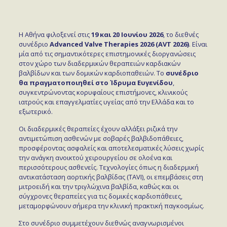
Η Αθήνα φιλοξενεί στις
19 και 20 Ιουνίου 2026
, το διεθνές
συνέδριο
Advanced Valve Therapies 2026 (AVT 2026)
. Είναι
μία από τις σημαντικότερες επιστημονικές διοργανώσεις
στον χώρο των διαδερμικών θεραπειών καρδιακών
βαλβίδων και των δομικών καρδιοπαθειών. Το
συνέδριο
θα πραγματοποιηθεί στο Ίδρυμα Ευγενίδου
,
συγκεντρώνοντας κορυφαίους επιστήμονες, κλινικούς
ιατρούς και επαγγελματίες υγείας από την Ελλάδα και το
εξωτερικό.
Οι διαδερμικές θεραπείες έχουν αλλάξει ριζικά την
αντιμετώπιση ασθενών με σοβαρές βαλβιδοπάθειες,
προσφέροντας ασφαλείς και αποτελεσματικές λύσεις χωρίς
την ανάγκη ανοικτού χειρουργείου σε ολοένα και
περισσότερους ασθενείς. Τεχνολογίες όπως η διαδερμική
αντικατάσταση αορτικής βαλβίδας (TAVI), οι επεμβάσεις στη
μιτροειδή και την τριγλώχινα βαλβίδα, καθώς και οι
σύγχρονες θεραπείες για τις δομικές καρδιοπάθειες,
μεταμορφώνουν σήμερα την κλινική πρακτική παγκοσμίως.
Στο συνέδριο συμμετέχουν διεθνώς αναγνωρισμένοι