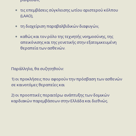
τις επεμβάσεις σύγκλεισης ωτίου αριστερού κόλπου
(LAAO),
τη διαχείριση παραβαλβιδικών διαφυγών,
καθώς και τον ρόλο της τεχνητής νοημοσύνης, της
απεικόνισης και της γενετικής στην εξατομικευμένη
θεραπεία των ασθενών.
Παράλληλα, θα συζητηθούν:
1) οι προκλήσεις που αφορούν την πρόσβαση των ασθενών
σε καινοτόμες θεραπείες και
2) οι προοπτικές περαιτέρω ανάπτυξης των δομικών
καρδιακών παρεμβάσεων στην Ελλάδα και διεθνώς.