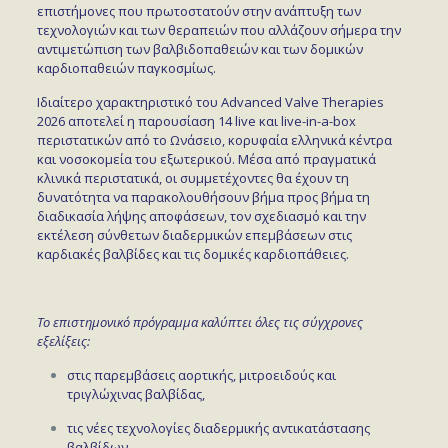
επιστήμονες που πρωτοστατούν στην ανάπτυξη των
τεχνολογιών και των θεραπειών που αλλάζουν σήμερα την
αντιμετώπιση των βαλβιδοπαθειών και των δομικών
καρδιοπαθειών παγκοσμίως.
Ιδιαίτερο χαρακτηριστικό του Advanced Valve Therapies
2026 αποτελεί η παρουσίαση 14 live και live-in-a-box
περιστατικών από το Ωνάσειο, κορυφαία ελληνικά κέντρα
και νοσοκομεία του εξωτερικού. Μέσα από πραγματικά
κλινικά περιστατικά, οι συμμετέχοντες θα έχουν τη
δυνατότητα να παρακολουθήσουν βήμα προς βήμα τη
διαδικασία λήψης αποφάσεων, τον σχεδιασμό και την
εκτέλεση σύνθετων διαδερμικών επεμβάσεων στις
καρδιακές βαλβίδες και τις δομικές καρδιοπάθειες.
Το επιστημονικό πρόγραμμα καλύπτει όλες τις σύγχρονες
εξελίξεις:
στις παρεμβάσεις αορτικής, μιτροειδούς και
τριγλώχινας βαλβίδας,
τις νέες τεχνολογίες διαδερμικής αντικατάστασης
βαλβίδων,