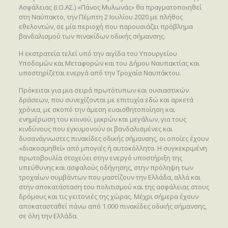
Ασφάλειας (Ι.Ο.ΑΣ.) «Πάνος Μυλωνάς» θα πραγματοποιηθεί
στη Ναύπακτο, την Πέμπτη 2 Ιουλίου 2020 με πλήθος
εθελοντών, σε μία περιοχή που παρουσιάζει πρόβλημα
βανδαλισμού των πινακίδων οδικής σήμανσης.
Η εκστρατεία τελεί υπό την αιγίδα του Υπουργείου
Υποδομών και Μεταφορών και του Δήμου Ναυπακτίας και
υποστηρίζεται ενεργά από την Τροχαία Ναυπάκτου.
Πρόκειται για μια σειρά πρωτότυπων και ουσιαστικών
δράσεων, που συνεχίζονται με επιτυχία εδώ και αρκετά
χρόνια, με σκοπό την άμεση ευαισθητοποίηση και
ενημέρωση του κοινού, μικρών και μεγάλων, για τους
κινδύνους που εγκυμονούν οι βανδαλισμένες και
δυσανάγνωστες πινακίδες οδικής σήμανσης, οι οποίες έχουν
«διακοσμηθεί» από μπογιές ή αυτοκόλλητα. Η συγκεκριμένη
πρωτοβουλία στοχεύει στην ενεργό υποστήριξη της
υπεύθυνης και ασφαλούς οδήγησης, στην πρόληψη των
τροχαίων συμβάντων που μαστίζουν την Ελλάδα, αλλά και
στην αποκατάσταση του πολιτισμού και της ασφάλειας στους
δρόμους και τις γειτονιές της χώρας. Μέχρι σήμερα έχουν
αποκατασταθεί πάνω από 1.000 πινακίδες οδικής σήμανσης,
σε όλη την Ελλάδα.