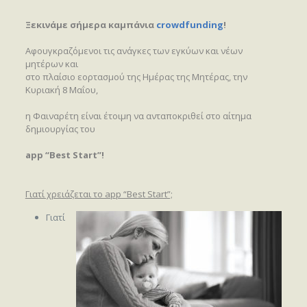
Ξεκινάμε σήμερα καμπάνια
crowdfunding
!
Αφουγκραζόμενοι τις ανάγκες των εγκύων και νέων
μητέρων και
στο πλαίσιο εορτασμού της Ημέρας της Μητέρας, την
Κυριακή 8 Μαΐου,
η Φαιναρέτη είναι έτοιμη να ανταποκριθεί στο αίτημα
δημιουργίας του
app “Best Start”!
Γιατί χρειάζεται το app “Best Start”;
Γιατί