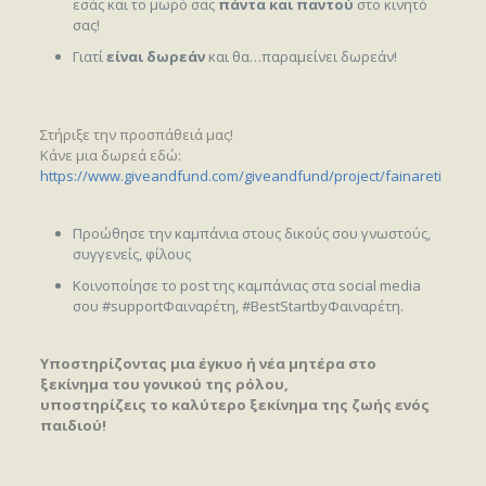
εσάς και το μωρό σας
πάντα και παντού
στο κινητό
σας!
Γιατί
είναι δωρεάν
και θα…παραμείνει δωρεάν!
Στήριξε την προσπάθειά μας!
Κάνε μια δωρεά εδώ:
https://www.giveandfund.com/giveandfund/project/fainareti
Προώθησε την καμπάνια στους δικούς σου γνωστούς,
συγγενείς, φίλους
Κοινοποίησε το post της καμπάνιας στα social media
σου #supportΦαιναρέτη, #BestStartbyΦαιναρέτη.
Υποστηρίζοντας μια έγκυο ή νέα μητέρα στο
ξεκίνημα του γονικού της ρόλου,
υποστηρίζεις το καλύτερο ξεκίνημα της ζωής ενός
παιδιού!