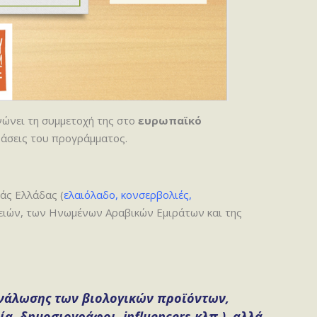
νώνει τη συμμετοχή της στο
ευρωπαϊκό
άσεις του προγράμματος.
άς Ελλάδας (
ελαιόλαδο, κονσερβολιές,
τειών, των Ηνωμένων Αραβικών Εμιράτων και της
τανάλωσης των βιολογικών προϊόντων,
α, δημοσιογράφοι, influencers κλπ.), αλλά