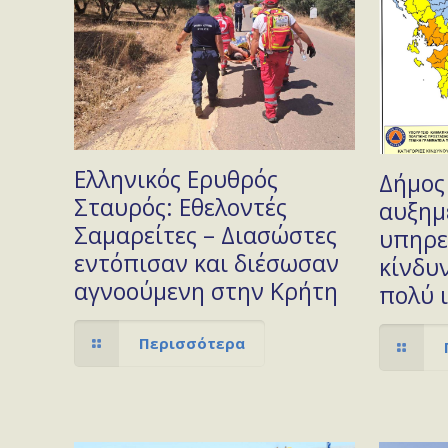
Ελληνικός Ερυθρός
Δήμος
Σταυρός: Εθελοντές
αυξημ
Σαμαρείτες – Διασώστες
υπηρε
εντόπισαν και διέσωσαν
κίνδυ
αγνοούμενη στην Κρήτη
πολύ 
Περισσότερα