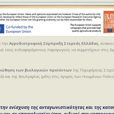
ε την
Αγροδιατροφική Σύμπραξη Στερεάς Ελλάδας
, ανακοι
εί τους ενδιαφερόμενους παραγωγούς να συμμετέχουν στις δρ
οώθηση των βιολογικών προϊόντων
της Περιφέρειας Στερε
κά) και της Βουλγαρίας (μέλι) στις αγορές των Ηνωμένων Πολι
στην ενίσχυση της ανταγωνιστικότητας και της κα
και σε επαγγελματίες (σεφ, ειδικοί στη γαστρονομί