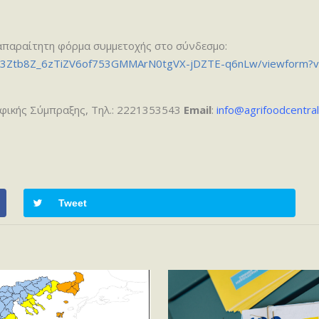
απαραίτητη φόρμα συμμετοχής στο σύνδεσμο:
6YQ3Ztb8Z_6zTiZV6of753GMMArN0tgVX-jDZTE-q6nLw/viewform?
οφικής Σύμπραξης, Τηλ.: 2221353543
Email
:
info@agrifoodcentra
Tweet