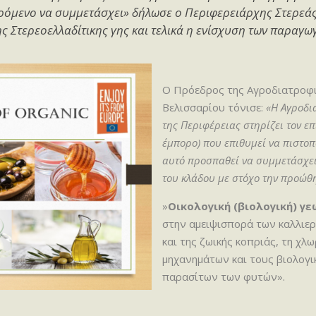
ερόμενο να συμμετάσχει»
δήλωσε ο Περιφερειάρχης Στερεάς
ς Στερεοελλαδίτικης γης και τελικά η ενίσχυση των παραγω
Ο Πρόεδρος της Αγροδιατροφι
Βελισσαρίου τόνισε:
«Η Αγροδι
της Περιφέρειας στηρίζει τον ε
έμπορο) που επιθυμεί να πιστοπο
αυτό προσπαθεί να συμμετάσχει
του κλάδου με στόχο την προώθ
»
Οικολογική (βιολογική) γ
στην αμειψισπορά των καλλιε
και της ζωικής κοπριάς, τη χλ
μηχανημάτων και τους βιολογ
παρασίτων των φυτών».