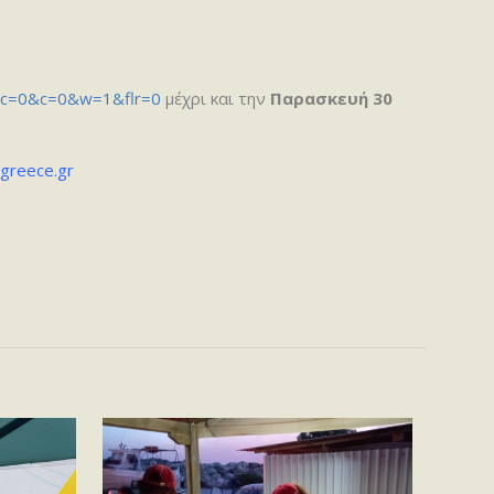
vc=0&c=0&w=1&flr=0
μέχρι και την
Παρασκευή 30
lgreece.gr