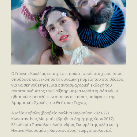
Ο Γιάννης Κακλέας επιστρέφει πρώτη φορά στο χώρο όπου
σπούδασε και ξεκίνησε τη δυναμική πορεία του στο θέατρο,
για να σκηνοθετήσει μια φαντασμαγορική εκδοχή του
αριστουργήματος του Σαίξπηρ με μια ωραία ομάδα νέων
ηθοποιών, μεταξύ των οποίων οι επίσης απόφοιτοι της
Δραματικής Σχολής του Θεάτρου Τέχνης:
Αμαλία Καβάλη (βραβείο Μελίνα Μερκούρη 2021-22),
Κωνσταντίνος Μπιμπής (βραβείο Δημήτρης Χορν 2017),
Ελευθερία Παγκάλου, Αλέξανδρος Σκουρλέτης αλλά και η
Ηλιάνα Μαυρομάτη, Κωνσταντίνος Γεωργόπουλος κ.ά.