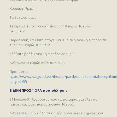
Κυριακή : 7μ.μ.
Τιμές εισιτηρίων
Τετάρτη, Πέμπτη: γενική είσοδος 18 ευρώ/ 16 ευρώ
μειωμένο
Παρασκευή, Σάββατο απόγευμα, Κυριακή: γενική είσοδος 20
ευρώ/ 18 ευρώ μειωμένο
Σάββατο βράδυ: γενική είσοδος 22 ευρώ
Ανέργων: 15 ευρώ/ Ατέλεια: 5 ευρώ
Προπώληση
https://www.viva.gr/tickets/theater/panik/dodekatinixtahotiepithimi
lang=el-GR
ΕΙΔΙΚΗ ΠΡΟΣΦΟΡΑ προπώλησης
31 Ιουλίου-31 Αυγούστου: όλα τα εισιτήρια, για όλες τις
ημέρες και ώρες παραστάσεων, 16 ευρώ
1-15 Σεπτεμβρίου: όλα τα εισιτήρια, για όλες τις ημέρες και