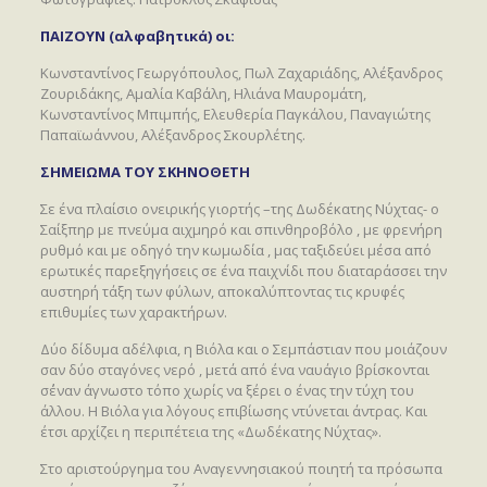
ΠΑΙΖΟΥΝ (αλφαβητικά) οι:
Κωνσταντίνος Γεωργόπουλος, Πωλ Ζαχαριάδης, Αλέξανδρος
Ζουριδάκης, Αμαλία Καβάλη, Ηλιάνα Μαυρομάτη,
Κωνσταντίνος Μπιμπής, Ελευθερία Παγκάλου, Παναγιώτης
Παπαϊωάννου, Αλέξανδρος Σκουρλέτης.
ΣΗΜΕΙΩΜΑ ΤΟΥ ΣΚΗΝΟΘΕΤΗ
Σε ένα πλαίσιο ονειρικής γιορτής –της Δωδέκατης Νύχτας- ο
Σαίξπηρ με πνεύμα αιχμηρό και σπινθηροβόλο , με φρενήρη
ρυθμό και με οδηγό την κωμωδία , μας ταξιδεύει μέσα από
ερωτικές παρεξηγήσεις σε ένα παιχνίδι που διαταράσσει την
αυστηρή τάξη των φύλων, αποκαλύπτοντας τις κρυφές
επιθυμίες των χαρακτήρων.
Δύο δίδυμα αδέλφια, η Βιόλα και ο Σεμπάστιαν που μοιάζουν
σαν δύο σταγόνες νερό , μετά από ένα ναυάγιο βρίσκονται
σ΄έναν άγνωστο τόπο χωρίς να ξέρει ο ένας την τύχη του
άλλου. Η Βιόλα για λόγους επιβίωσης ντύνεται άντρας. Και
έτσι αρχίζει η περιπέτεια της «Δωδέκατης Νύχτας».
Στο αριστούργημα του Αναγεννησιακού ποιητή τα πρόσωπα