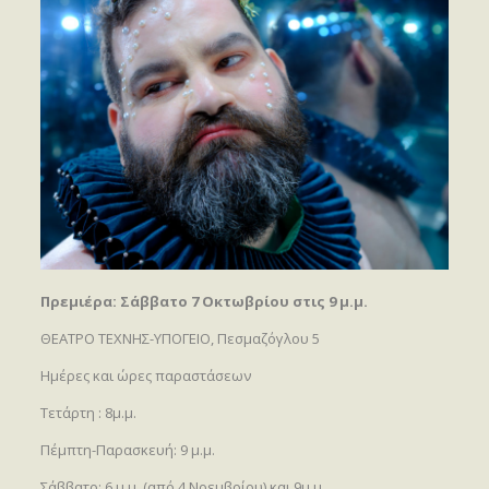
Πρεμιέρα: Σάββατο 7 Οκτωβρίου στις 9 μ.μ.
ΘΕΑΤΡΟ ΤΕΧΝΗΣ-ΥΠΟΓΕΙΟ, Πεσμαζόγλου 5
Ημέρες και ώρες παραστάσεων
Τετάρτη : 8μ.μ.
Πέμπτη-Παρασκευή: 9 μ.μ.
Σάββατο: 6 μ.μ. (από 4 Νοεμβρίου) και 9μ.μ.