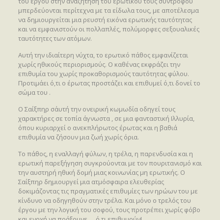
του έργου στην αναζήτηση του ερωτικού τους συντρόφου
μπερδεύονται περίτεχνα με τα είδωλα τους, με αποτέλεσμα
να δημιουργείται μια ρευστή εικόνα ερωτικής ταυτότητας
και να εμφανιστούν οι πολλαπλές, πολύμορφες σεξουαλικές
ταυτότητες των ατόμων.
Αυτή την ιδιαίτερη νύχτα, το ερωτικό πάθος εμφανίζεται
χωρίς ηθικούς περιορισμούς. Ο καθένας εκφράζει την
επιθυμία του χωρίς προκαθορισμούς ταυτότητας φύλου.
Προτιμάει ό,τι ο έρωτας προστάζει και επιθυμεί ό,τι δονεί το
σώμα του .
Ο Σαίξπηρ σ΄αυτή την ονειρική κωμωδία οδηγεί τους
χαρακτήρες σε τοπία άγνωστα , σε μια φανταστική Ιλλυρία,
όπου κυριαρχεί ο ανεκπλήρωτος έρωτας και η βαθιά
επιθυμία να ζήσουν μια ζωή χωρίς όρια.
Το πάθος, η εναλλαγή φύλων, η τρέλα, η παρενδυσία και η
ερωτική παρεξήγηση συγκρούονται με τον πουριτανισμό και
την αυστηρή ηθική δομή μιας κοινωνίας μη ερωτικής. Ο
Σαίξπηρ δημιουργεί μια ατμόσφαιρα ελευθερίας
δοκιμάζοντας τις πραγματικές επιθυμίες των ηρώων του με
κίνδυνο να οδηγηθούν στην τρέλα. Και μόνο ο τρελός του
έργου με την λογική του σοφού, τους προτρέπει χωρίς φόβο
και ενοχή να πράξουνε … ό,τι επιθυμούν!