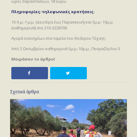
ώρες παραστάσεων, 18 ευρώ
Πληροφορίες-τηλεφωνικές κρατήσεις:
10 π.μ.-1 μ.μ. (Δευτέρα έως Παρασκευή) και 5μ.μ.-10μ.μ.
(καθημερινά) στο 210-3228706
Αγορά εισιτηρίων στα ταμεία του Θεάτρου Τέχνης:
Από 2 Οκτωβρίου καθημερινά 5μ.μ.-10μ.μ., Πεσμαζόγλου 5
Μοιράσου το άρθρο!
Σχετικά άρθρα