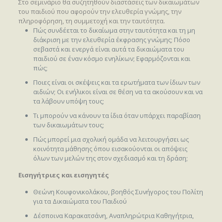
Στο σεμινάριο θα συζητηθούν διαστάσεις των δικαιωμάτων
του παιδιού που αφορούν την ελευθερία γνώμης, την
πληροφόρηση, τη συμμετοχή και την ταυτότητα.
Πώς συνδέεται το δικαίωμα στην ταυτότητα και τη μη
διάκριση με την ελευθερία έκφρασης γνώμης; Πόσο
σεβαστά και ενεργά είναι αυτά τα δικαιώματα του
παιδιού σε έναν κόσμο ενηλίκων; Εφαρμόζονται και
πώς;
Ποιες είναι οι σκέψεις και τα ερωτήματα των ίδιων των
αιδιών; Οι ενήλικοι είναι σε θέση να τα ακούσουν και να
τα λάβουν υπόψη τους;
Τι μπορούν να κάνουν τα ίδια όταν υπάρχει παραβίαση
των δικαιωμάτων τους;
Πώς μπορεί μια σχολική ομάδα να λειτουργήσει ως
κοινότητα μάθησης όπου εισακούονται οι απόψεις
όλων των μελών της στον σχεδιασμό και τη δράση;
Εισηγήτριες και εισηγητές
Θεώνη Κουφονικολάκου, βοηθός Συνήγορος του Πολίτη
για τα Δικαιώματα του Παιδιού
Δέσποινα Καρακατσάνη, Αναπληρώτρια Καθηγήτρια,