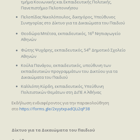
τμήμα Κοινωνικής και Εκπαιδευτικής Πολιτικής,
Πανεπιστήμιο Πελοποννήσου
Πελοπίδας Νικολόπουλος, δικηγόρος, Υπεύθυνος
Συνηγορίας στο Δίκτυο για τα Δικαιώματα του Παιδιού
ο
Θεοδώρα Μπέτσα, εκπαιδευτικός, 16
Νηπιαγωγείο
Αθηνών
ο
Φώτης Ψυχάρης, εκπαιδευτικός, 54
Δημοτικό Σχολείο
Αθηνών
Κούλα Πανάγου, εκπαιδευτικός, υπεύθυνη των
εκπαιδευτικών προγραμμάτων του Δικτύου για τα
Δικαιώματα του Παιδιού
Καλλιόπη Κύρδη, εκπαιδευτικός, Υπεύθυνη
Πολιτιστικών Θεμάτων στη ΔιΠΕ Α΄ Αθήνας
Εκδήλωση ενδιαφέροντος για την παρακολούθηση
στο
https://forms.gle/2xyytxpadQLi2qP38
Δίκτυο για τα Δικαιώματα του Παιδιού