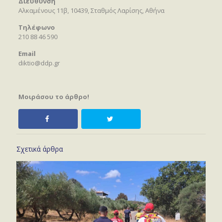
Διεύθυνση
Αλκαμένους 11β, 10439, Σταθμός Λαρίσης, Αθήνα
Τηλέφωνο
210 88 46 590
Email
diktio@ddp.gr
Μοιράσου το άρθρο!
Σχετικά άρθρα