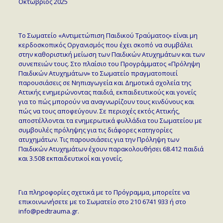
Οκτώβριος 2025
Το Σωματείο «Αντιμετώπιση Παιδικού Τραύματος» είναι μη
κερδοσκοπικός Οργανισμός που έχει σκοπό να συμβάλει
στην καθοριστική μείωση των Παιδικών Ατυχημάτων και των
συνεπειών τους. Στο πλαίσιο του Προγράμματος «Πρόληψη
Παιδικών Ατυχημάτων» το Σωματείο πραγματοποιεί
παρουσιάσεις σε Νηπιαγωγεία και Δημοτικά σχολεία της
Αττικής ενημερώνοντας παιδιά, εκπαιδευτικούς και γονείς
για το πώς μπορούν να αναγνωρίζουν τους κινδύνους και
πώς να τους αποφεύγουν. Σε περιοχές εκτός Αττικής,
αποστέλλονται τα ενημερωτικά φυλλάδια του Σωματείου με
συμβουλές πρόληψης για τις διάφορες κατηγορίες
ατυχημάτων. Τις παρουσιάσεις για την Πρόληψη των
Παιδικών Ατυχημάτων έχουν παρακολουθήσει 68.412 παιδιά
και 3.508 εκπαιδευτικοί και γονείς.
Για πληροφορίες σχετικά με το Πρόγραμμα, μπορείτε να
επικοινωνήσετε με το Σωματείο στο 210 6741 933 ή στο
info@pedtrauma.gr.