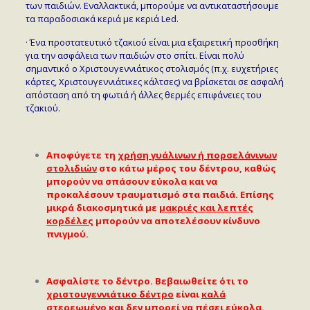
των παιδιών. Εναλλακτικά, μπορούμε να αντικαταστήσουμε
τα παραδοσιακά κεριά με κεριά Led.
· Ένα προστατευτικό τζακιού είναι μια εξαιρετική προσθήκη
για την ασφάλεια των παιδιών στο σπίτι. Είναι πολύ
σημαντικό ο Χριστουγεννιάτικος στολισμός (π.χ. ευχετήριες
κάρτες, Χριστουγεννιάτικες κάλτσες) να βρίσκεται σε ασφαλή
απόσταση από τη φωτιά ή άλλες θερμές επιφάνειες του
τζακιού.
Αποφύγετε τη
χρήση γυάλινων ή πορσελάνινων
στολιδιών
στο κάτω μέρος του δέντρου, καθώς
μπορούν να σπάσουν εύκολα και να
προκαλέσουν τραυματισμό στα παιδιά. Επίσης
μικρά διακοσμητικά με
μακριές και λεπτές
κορδέλες
μπορούν να αποτελέσουν κίνδυνο
πνιγμού.
Ασφαλίστε το δέντρο. Βεβαιωθείτε ότι το
χριστουγεννιάτικο δέντρο
είναι
καλά
στερεωμένο
και δεν μπορεί να πέσει εύκολα.