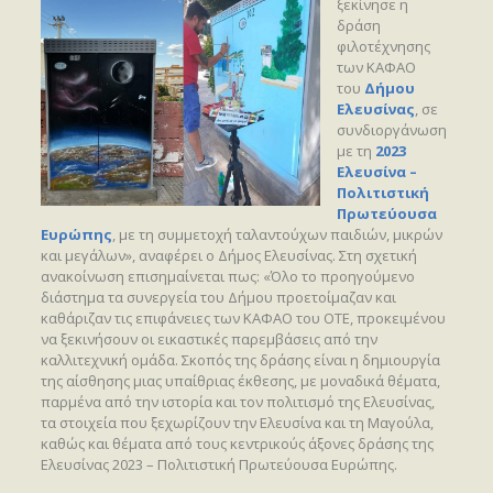
ξεκίνησε η
δράση
φιλοτέχνησης
των ΚΑΦΑΟ
του
Δήμου
Ελευσίνας
, σε
συνδιοργάνωση
με τη
2023
Ελευσίνα –
Πολιτιστική
Πρωτεύουσα
Ευρώπης
, με τη συμμετοχή ταλαντούχων παιδιών, μικρών
και μεγάλων», αναφέρει ο Δήμος Ελευσίνας. Στη σχετική
ανακοίνωση επισημαίνεται πως: «Όλο το προηγούμενο
διάστημα τα συνεργεία του Δήμου προετοίμαζαν και
καθάριζαν τις επιφάνειες των ΚΑΦΑΟ του ΟΤΕ, προκειμένου
να ξεκινήσουν οι εικαστικές παρεμβάσεις από την
καλλιτεχνική ομάδα. Σκοπός της δράσης είναι η δημιουργία
της αίσθησης μιας υπαίθριας έκθεσης, με μοναδικά θέματα,
παρμένα από την ιστορία και τον πολιτισμό της Ελευσίνας,
τα στοιχεία που ξεχωρίζουν την Ελευσίνα και τη Μαγούλα,
καθώς και θέματα από τους κεντρικούς άξονες δράσης της
Ελευσίνας 2023 – Πολιτιστική Πρωτεύουσα Ευρώπης.