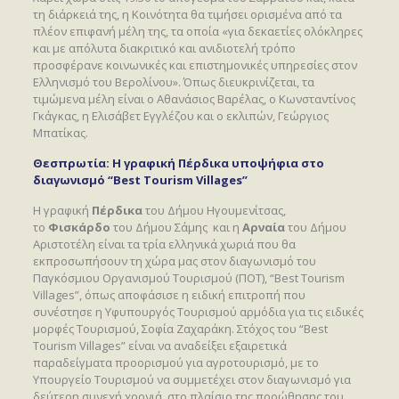
τη διάρκειά της, η Κοινότητα θα τιμήσει ορισμένα από τα
πλέον επιφανή μέλη της, τα οποία «για δεκαετίες ολόκληρες
και με απόλυτα διακριτικό και ανιδιοτελή τρόπο
προσφέρανε κοινωνικές και επιστημονικές υπηρεσίες στον
Ελληνισμό του Βερολίνου». Όπως διευκρινίζεται, τα
τιμώμενα μέλη είναι ο Αθανάσιος Βαρέλας, ο Κωνσταντίνος
Γκάγκας, η Ελισάβετ Εγγλέζου και ο εκλιπών, Γεώργιος
Μπατίκας.
Θεσπρωτία: Η γραφική Πέρδικα υποψήφια στο
διαγωνισμό “Best Tourism Villages”
H γραφική
Πέρδικα
του Δήμου Ηγουμενίτσας,
τo
Φισκάρδο
του Δήμου Σάμης και η
Αρναία
του Δήμου
Αριστοτέλη είναι τα τρία ελληνικά χωριά που θα
εκπροσωπήσουν τη χώρα μας στον διαγωνισμό του
Παγκόσμιου Οργανισμού Τουρισμού (ΠΟΤ), “Best Tourism
Villages”, όπως αποφάσισε η ειδική επιτροπή που
συνέστησε η Υφυπουργός Τουρισμού αρμόδια για τις ειδικές
μορφές Τουρισμού, Σοφία Ζαχαράκη. Στόχος του “Best
Tourism Villages” είναι να αναδείξει εξαιρετικά
παραδείγματα προορισμού για αγροτουρισμό, με το
Υπουργείο Τουρισμού να συμμετέχει στον διαγωνισμό για
δεύτερη συνεχή χρονιά, στο πλαίσιο της προώθησης του