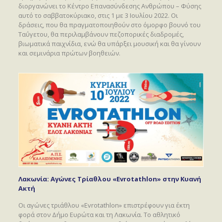
διοργανώνει το Κέντρο Επανασύνδεσης Ανθρώπου – Φύσης
αυτό το σαββατοκύριακο, στις 1 με 3 Ιουλίου 2022. Οι
δράσεις, που θα πραγματοποιηθούν στο όμορφο βουνό του
Ταΰγετου, θα περιλαμβάνουν πεζοπορικές διαδρομές,
βιωματικά παιχνίδια, ενώ θα υπάρξει μουσική και θα γίνουν
και σεμινάρια πρώτων βοηθειών.
Λακωνία: Αγώνες Τρίαθλου «Evrotathlon» στην Κυανή
Ακτή
Οι αγώνες τριάθλου «
Evrotathlon
» επιστρέφουν για έκτη
φορά στον Δήμο Ευρώτα και τη Λακωνία. Το αθλητικό