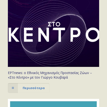
ΕΡΤnews: ο Εθνικός Μηχανισμός Προστασίας Ζώων –
«Στο Κέντρο» με τον Γιώργο Κουβαρά
Περισσότερα