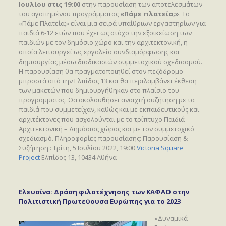
Ιουλίου στις 19:00
στην παρουσίαση των αποτελεσμάτων
του αγαπημένου προγράμματος
«Πάμε πλατεία;»
. Το
«Πάμε Πλατεία;» είναι μια σειρά υπαίθριων εργαστηρίων για
παιδιά 6-12 ετών που έχει ως στόχο την εξοικείωση των
παιδιών με τον δημόσιο χώρο και την αρχιτεκτονική, η
οποία λειτουργεί ως εργαλείο συνδιαμόρφωσης και
δημιουργίας μέσω διαδικασιών συμμετοχικού σχεδιασμού.
Η παρουσίαση θα πραγματοποιηθεί στον πεζόδρομο
μπροστά από την Ελπίδος 13 και θα περιλαμβάνει έκθεση
των μακετών που δημιουργήθηκαν στο πλαίσιο του
προγράμματος. Θα ακολουθήσει ανοιχτή συζήτηση με τα
παιδιά που συμμετείχαν, καθώς και με εκπαιδευτικούς και
αρχιτέκτονες που ασχολούνται με το τρίπτυχο Παιδιά –
Αρχιτεκτονική – Δημόσιος χώρος και με τον συμμετοχικό
σχεδιασμό. Πληροφορίες παρουσίασης: Παρουσίαση &
Συζήτηση : Τρίτη, 5 Ιουλίου 2022, 19:00
Victoria Square
Project
Ελπίδος 13, 10434 Αθήνα
Ελευσίνα: Δράση φιλοτέχνησης των ΚΑΦΑΟ στην
Πολιτιστική Πρωτεύουσα Ευρώπης για το 2023
«Δυναμικά