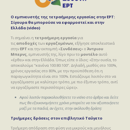
Ο εμπνευστής της τετραήμερης εργασίας στην ΕΡΤ:
Σίγουρα θα μπορούσε να εφαρμοστεί και στην
Ελλάδα (video)
Τι σημαίνει η
τετραήμερη εργασία
για
τις
αποδοχές
των
εργαζομένων,
εξήγησε αποκλειστικά
στην
ΕΡΤ
και την εκπομπή «
Συνδέσεις
» ο
Άντριου
Μπερνς
, εμπνευστής της, λίγο πριν το
μοντέλο
αυτό
«έρθει» και στην Ελλάδα. Όπως είπε ο ίδιος: «Στην ουσία, το
αποκαλούμε “κανόνα 100:80:100”. Δηλαδή, μισθός στο 100%,
χρόνος εργασίας στο 80%, με την προϋπόθεση ότι η
παραγωγικότητα είναι στο 100%. Εστιάζουμε λοιπόν στο να
εργαζόμαστε με καλύτερο τρόπο, με πιο έξυπνο τρόπο, αντί
να εργαζόμαστε περισσότερες ώρες».
Αφού λοιπόν παρακολουθήσετε το video στο άρθρο και δείτε
πως θα εξοικονομήσετε χρόνο μπορείτε να τον αξιοποιήσετε
μαζί με τα παιδιά, αν έχετε, στην ακόλουθη δράση:
Τριήμερες δράσεις στον επιβλητικό Ταΰγετο
Τριήμερη απόδραση στη φύση για μικρούς και μεγάλους