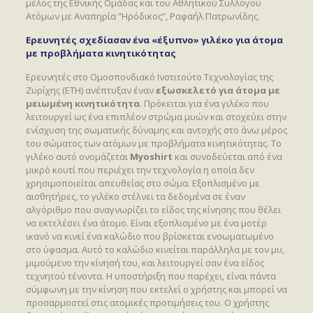
μέλος της Εθνικής Ομάδας και του Αθλητικού Συλλόγου
Ατόμων με Αναπηρία ”Ηρόδικος”, Ραφαήλ Πατρωνίδης.
Ερευνητές σχεδίασαν ένα «έξυπνο» γιλέκο για άτομα
με προβλήματα κινητικότητας
Ερευνητές στο Ομοσπονδιακό Ινστιτούτο Τεχνολογίας της
Ζυρίχης (ETH) ανέπτυξαν έναν
εξωσκελετό για άτομα με
μειωμένη κινητικότητα
. Πρόκειται για ένα γιλέκο που
λειτουργεί ως ένα επιπλέον στρώμα μυών και στοχεύει στην
ενίσχυση της σωματικής δύναμης και αντοχής στο άνω μέρος
του σώματος των ατόμων με προβλήματα κινητικότητας. Το
γιλέκο αυτό ονομάζεται
Myoshirt
και συνοδεύεται από ένα
μικρό κουτί που περιέχει την τεχνολογία η οποία δεν
χρησιμοποιείται απευθείας στο σώμα. Εξοπλισμένο με
αισθητήρες, το γιλέκο στέλνει τα δεδομένα σε έναν
αλγόριθμο που αναγνωρίζει το είδος της κίνησης που θέλει
να εκτελέσει ένα άτομο. Είναι εξοπλισμένο με ένα μοτέρ
ικανό να κινεί ένα καλώδιο που βρίσκεται ενσωματωμένο
στο ύφασμα. Αυτό το καλώδιο κινείται παράλληλα με τον μυ,
μιμούμενο την κίνησή του, και λειτουργεί σαν ένα είδος
τεχνητού τένοντα. Η υποστήριξη που παρέχει, είναι πάντα
σύμφωνη με την κίνηση που εκτελεί ο χρήστης και μπορεί να
προσαρμοστεί στις ατομικές προτιμήσεις του. Ο χρήστης