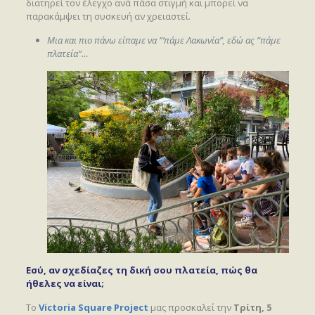
διατηρεί τον έλεγχο ανά πάσα στιγμή και μπορεί να
παρακάμψει τη συσκευή αν χρειαστεί.
Μια και πιο πάνω είπαμε να ”’πάμε Λακωνία”, εδώ ας ”πάμε
πλατεία”…
Εσύ, αν σχεδίαζες τη δική σου πλατεία, πώς θα
ήθελες να είναι;
Το
Victoria Square Project
μας προσκαλεί την
Τρίτη, 5