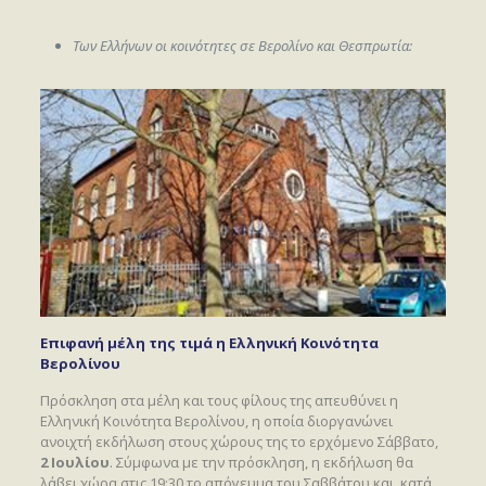
Των Ελλήνων οι κοινότητες σε Βερολίνο και Θεσπρωτία:
Επιφανή μέλη της τιμά η Ελληνική Κοινότητα
Βερολίνου
Πρόσκληση στα μέλη και τους φίλους της απευθύνει η
Ελληνική Κοινότητα Βερολίνου, η οποία διοργανώνει
ανοιχτή εκδήλωση στους χώρους της το ερχόμενο Σάββατο,
2 Ιουλίου
. Σύμφωνα με την πρόσκληση, η εκδήλωση θα
λάβει χώρα στις 19:30 το απόγευμα του Σαββάτου και, κατά