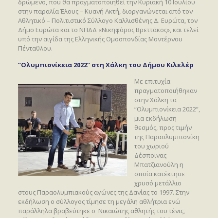
δρώμενο, που θα πραγματοποιηθεί την Κυριακή 10 Ιουλίου
στην παραλία Έλους – Κυανή Ακτή, διοργανώνεται από τον
Αθλητικό – Πολιτιστικό Σύλλογο Καλλισθένης Δ. Ευρώτα, τον
Δήμο Ευρώτα και το ΝΠΔΔ «Νικηφόρος Βρεττάκος», και τελεί
υπό την αιγίδα της Ελληνικής Ομοσπονδίας Μοντέρνου
Πένταθλου.
“Ολυμπιονίκεια 2022” στη Χάλκη του Δήμου Κιλελέρ
Με επιτυχία
πραγματοποιήθηκαν
στην Χάλκη τα
“Ολυμπιονίκεια 2022”,
μια εκδήλωση
θεσμός, προς τιμήν
της Παραολυμπιονίκη
του χωριού
Δέσποινας
Μπατζιανούλη η
οποία κατέκτησε
χρυσό μετάλλιο
στους Παραολυμπιακούς αγώνες της Δανίας το 1997. Στην
εκδήλωση ο σύλλογος τίμησε τη μεγάλη αθλήτρια ενώ
παράλληλα βραβεύτηκε ο Νικαιώτης αθλητής του τένις,