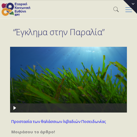
“Έγκλημα στην Παραλία”
Προστασία των θαλάσσιων λιβαδιών Ποσειδωνίας
Μοιράσου το άρθρο!