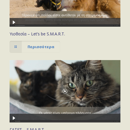
Υιοθεσία – Let’s be S.M.A.R.T.
Περισσότερα
ΓΑΤΕΣ – S.M.A.R.T.