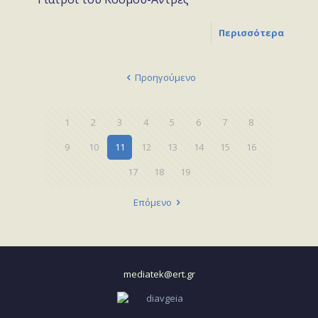
Περισσότερα
Προηγούμενο
1
2
3
4
5
6
7
8
9
10
11
12
13
14
15
16
17
18
19
Επόμενο
mediatek@ert.gr