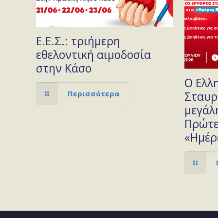
Ε.Ε.Σ.: τριήμερη
εθελοντική αιμοδοσία
στην Κάσο
Ο Ελλ
Περισσότερα
Σταυρ
μεγάλη
Πρώτε
«Ημέρ