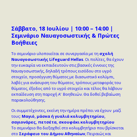
Σάββατο, 18 Ιουλίου | 10:00 – 14:00 |
Σεμινάριο Ναυαγοσωστικής & Πρώτες
Βοήθειες
Το σεμινάριο υλοποιείται σε συνεργασία με τη
σχολή
Ναυαγοσωστικής
Lifeguard
Hellas
. Οι πολίτες, θα έχουν
την ευκαιρία να εκπαιδευτούν στις βασικές έννοιες της
Ναυαγοσωστικής, δηλαδή τρόπους εισόδου στο υγρό
στοιχείο, προσέγγιση θύματος με διασωστικό κολύμπι,
λαβές για ανάσυρση του θύματος, τρόπους μεταφοράς του
θύματος, έξοδος από το υγρό στοιχείο και τέλος θα λάβουν
εκπαίδευση στη παροχή Α’ Βοηθειών. Θα δοθεί βεβαίωση
παρακολούθησης.
Οι συμμετέχοντες, εκείνη την ημέρα πρέπει να έχουν μαζί
τους:
Μαγιό, μάσκα ή γυαλιά κολυμβητηρίου,
σαγιονάρες, πετσέτα, σκουφάκι κολυμβητηρίου
To σεμινάριο θα διεξαχθεί στο κολυμβητήριο που βρίσκεται
στο
Σεράφειο του Δήμου Αθηναίων
, Πειραιώς και