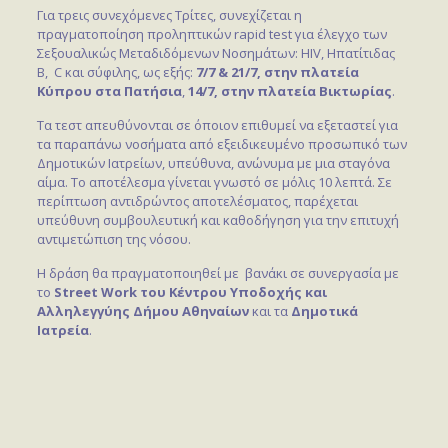
Για τρεις συνεχόμενες Τρίτες, συνεχίζεται η
πραγματοποίηση προληπτικών rapid test για έλεγχο των
Σεξουαλικώς Μεταδιδόμενων Νοσημάτων: HIV, Hπατίτιδας
Β, C και σύφιλης, ως εξής:
7/7 & 21/7, στην πλατεία
Κύπρου στα Πατήσια
,
14/7,
στην
πλατεία Βικτωρίας
.
Τα τεστ απευθύνονται σε όποιον επιθυμεί να εξεταστεί για
τα παραπάνω νοσήματα από εξειδικευμένο προσωπικό των
Δημοτικών Ιατρείων, υπεύθυνα, ανώνυμα με μια σταγόνα
αίμα. Το αποτέλεσμα γίνεται γνωστό σε μόλις 10 λεπτά. Σε
περίπτωση αντιδρώντος αποτελέσματος, παρέχεται
υπεύθυνη συμβουλευτική και καθοδήγηση για την επιτυχή
αντιμετώπιση της νόσου.
Η δράση θα πραγματοποιηθεί με βανάκι σε συνεργασία με
το
S
treet
W
ork του Κέντρου Υποδοχής και
Αλληλεγγύης Δήμου Αθηναίων
και τα
Δημοτικά
Ιατρεία
.