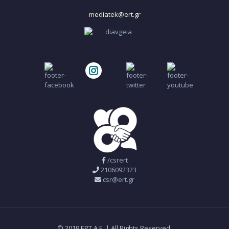
mediatek@ert.gr
/csrert
2106092323
csr@ert.gr
© 2019 ΕΡΤ Α.Ε. | All Rights Reserved.