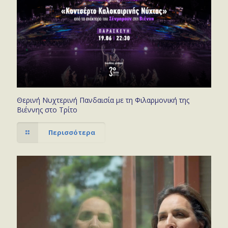
Θερινή Νυχτερινή Πανδαισία με τη Φιλαρμονική της
Βιέννης στο Τρίτο
Περισσότερα