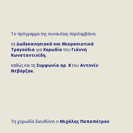
Το πρόγραμμα της συναυλίας περιλαμβάνει:
τα
Δωδεκανησιακά και Μικρασιατικά
Τραγούδια
για
Χορωδία
του
Γιάννη
Κωνσταντινίδη
,
καθώς και τη
Συμφωνία αρ. 8
του
Αντονίν
Ντβόρζακ
.
Τη χορωδία διευθύνει ο
Μιχάλης Παπαπέτρου