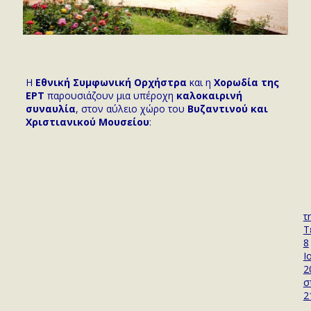
Η
Εθνική Συμφωνική Ορχήστρα
και η
Χορωδία της
ΕΡΤ
παρουσιάζουν μια υπέροχη
καλοκαιρινή
συναυλία
, στον αύλειο χώρο του
Βυζαντινού και
Χριστιανικού Μουσείου
:
τ
Τ
8
Ι
2
σ
2