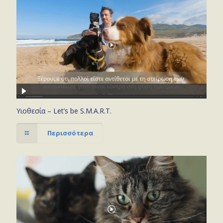
Υιοθεσία – Let’s be S.M.A.R.T.
Περισσότερα