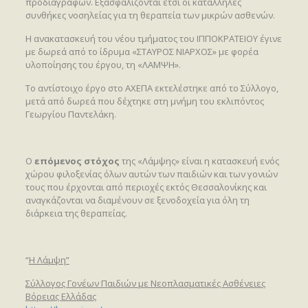
προδιαγραφών. Εξασφαλίζονται έτσι οι κατάλληλες
συνθήκες νοσηλείας για τη θεραπεία των μικρών ασθενών.
Η ανακατασκευή του νέου τμήματος του ΙΠΠΟΚΡΑΤΕΙΟΥ έγινε
με δωρεά από το ίδρυμα «ΣΤΑΥΡΟΣ ΝΙΑΡΧΟΣ» με φορέα
υλοποίησης του έργου, τη «ΛΑΜΨΗ».
Το αντίστοιχο έργο στο ΑΧΕΠΑ εκτελέστηκε από το Σύλλογο,
μετά από δωρεά που δέχτηκε στη μνήμη του εκλιπόντος
Γεωργίου Παντελάκη.
Ο
επόμενος στόχος
της «Λάμψης» είναι η κατασκευή ενός
χώρου φιλοξενίας όλων αυτών των παιδιών και των γονιών
τους που έρχονται από περιοχές εκτός Θεσσαλονίκης και
αναγκάζονται να διαμένουν σε ξενοδοχεία για όλη τη
διάρκεια της θεραπείας.
“
Η Λάμψη”
Σύλλογος Γονέων Παιδιών με Νεοπλασματικές Ασθένειες
Βόρειας Ελλάδας