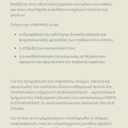
Βασίζεται στην εθελοντική εργασία των μελών του καθώς
και στην υποστήριξη ευαισθητοποιημένων πολιτών και
φορέων.
Στόχοι της «ΛΑΜΨΗΣ» είναι:
η εξασφάλιση της καλύτερης δυνατής ιατρικής και
ψυχοκοινωνικής φροντίδας των παιδιών που νοσούν,
η στήριξη των οικογενειών τους
η ευαισθητοποίηση της κοινωνίας σε θέματα που
αφορούν τον αγώνα κατά του παιδικού καρκίνου.
Για την πραγμάτωση των παραπάνω στόχων, τακτικά και
αρωγά μέλη του συλλόγου δίνουν καθημερινό αγώνα. Στη
Θεσσαλονίκη υπάρχουν 2 παιδοογκολογικά – αιματολογικά
τμήματα στις παιδιατρικές κλινικές των νοσοκομείων ΑΧΕΠΑ
& ΙΠΠΟΚΡΑΤΕΙΟΥ. Σε αυτά νοσηλεύονται παιδιά απ’ όλη τη Β.
Ελλάδα.
Για τα δυο αυτά τμήματα έχουν ολοκληρωθεί οι πλήρεις
ανακατασκευές τους σε υπερσύγχρονες μονάδες υψηλών