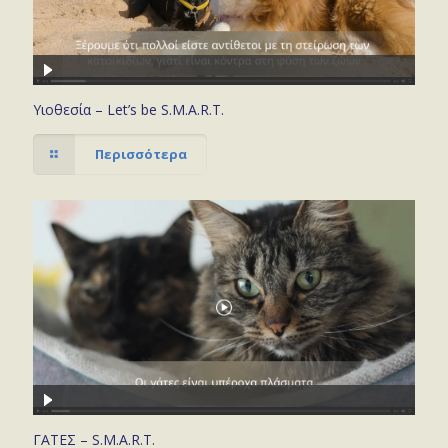
Υιοθεσία – Let’s be S.M.A.R.T.
Περισσότερα
ΓΑΤΕΣ – S.M.A.R.T.