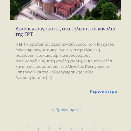
Δεκαπενταύγουστος στα τηλεοπτικά κανάλια
της ΕΡΤ
Η ΕΡΤ γιορτάζει τον Δεκαπενταύγουστο, το «Πάσχα του
Καλοκαιριού», με αφιερώματα για την ελληνική
παράδοση, ντοκιμαντέρ για προορισμούς
συνυφασμένους με τη μεγάλη γιορτή, εκπομπές, αλλά
και απευθείας μετάδοση του Μεγάλου Πανηγυρικού
Εσπερινού και της Πολυαρχιερατικής Θείας
Λειτουργίας από
[…]
Περισσότερα
Προηγούμενο
1
2
3
4
5
6
7
8