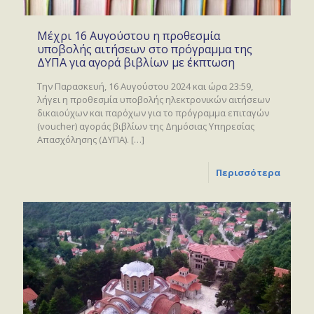
Μέχρι 16 Αυγούστου η προθεσμία
υποβολής αιτήσεων στο πρόγραμμα της
ΔΥΠΑ για αγορά βιβλίων με έκπτωση
Την Παρασκευή, 16 Αυγούστου 2024 και ώρα 23:59,
λήγει η προθεσμία υποβολής ηλεκτρονικών αιτήσεων
δικαιούχων και παρόχων για το πρόγραμμα επιταγών
(voucher) αγοράς βιβλίων της Δημόσιας Υπηρεσίας
Απασχόλησης (ΔΥΠΑ).
[…]
Περισσότερα