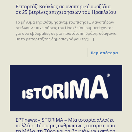
Ρεπορτάζ: Κούκλες σε αναπηρικά αμαξίδια
σε 25 βιτρίνες επιχειρήσεων του Ηρακλείου
To μήνυμα της ισότιμης αντιμετώπισης των αναπήρων
στέλνουν επιχειρήσεις του Ηρακλείου συμμετέχοντας
για δυο εβδομάδες σε μια πρωτότυπη δράση, σύμφωνα
με το ρεπορτάζ της δημοσιογράφου της
[…]
Περισσότερα
ΕΡΤnews: «ISTORIMA – Μία ιστορία αλλάζει
πολλές»: Τέσσερις ανθρώπινες ιστορίες από
τη Μήλο, τη Σύρο και τα βουνά γύρω από τη