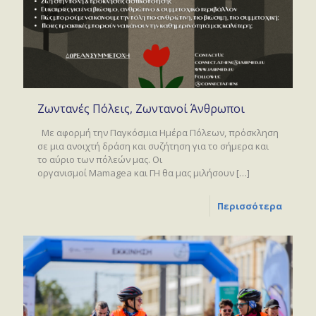
Ζωντανές Πόλεις, Ζωντανοί Άνθρωποι
Με αφορμή την Παγκόσμια Ημέρα Πόλεων, πρόσκληση
σε μια ανοιχτή δράση και συζήτηση για το σήμερα και
το αύριο των πόλεών μας. Οι
οργανισμοί Mamagea και ΓΗ θα μας μιλήσουν
[…]
Περισσότερα