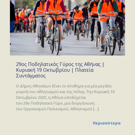
29ος Ποδηλατικός Γύρος της Αθήνας |
Κυριακή 19 Οκτωβρίου | Πλατεία
Συντάγματος
Ο Δήμος Αθηναίων δίνει το σύνθημα για μία μεγάλη
γιορτή του αθλητισμού και της πόλης. Την Κυριακή 19
Οκτωβρίου 2025, η Αθήνα υποδέχεται
τον 29ο Ποδηλατικό Γύρο, μια διοργάνωση
του Οργανισμού Πολιτισμού, Αθλητισμού
[…]
Περισσότερα