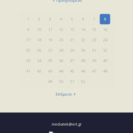
Προηγούμενο
1
2
3
4
5
6
7
8
9
10
11
12
13
14
15
16
17
18
19
20
21
22
23
24
25
26
27
28
29
30
31
32
33
34
35
36
37
38
39
40
41
42
43
44
45
46
47
48
49
50
51
52
Επόμενο
mediatek@ert.gr