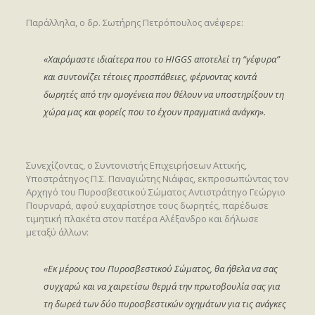
Παράλληλα, ο δρ. Σωτήρης Πετρόπουλος ανέφερε:
«Χαιρόμαστε ιδιαίτερα που το HIGGS αποτελεί τη “γέφυρα”
και συντονίζει τέτοιες προσπάθειες, φέρνοντας κοντά
δωρητές από την ομογένεια που θέλουν να υποστηρίξουν τη
χώρα μας και φορείς που το έχουν πραγματικά ανάγκη».
Συνεχίζοντας, ο Συντονιστής Επιχειρήσεων Αττικής,
Υποστράτηγος Π.Σ. Παναγιώτης Νιάφας, εκπροσωπώντας τον
Αρχηγό του Πυροσβεστικού Σώματος Αντιστράτηγο Γεώργιο
Πουρναρά, αφού ευχαρίστησε τους δωρητές, παρέδωσε
τιμητική πλακέτα στον πατέρα Αλέξανδρο και δήλωσε
μεταξύ άλλων:
«Eκ μέρους του Πυροσβεστικού Σώματος, θα ήθελα να σας
συγχαρώ και να χαιρετίσω θερμά την πρωτοβουλία σας για
τη δωρεά των δύο πυροσβεστικών οχημάτων για τις ανάγκες