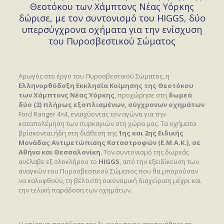
Θεοτόκου των Χάμπτονς Νέας Υόρκης
δώρισε, με τον συντονισμό του HIGGS, δύο
υπερσύγχρονα οχήματα για την ενίσχυση
του Πυροσβεστικού Σώματος
Αρωγός στο έργο του Πυροσβεστικού Σώματος, η
Ελληνορθόδοξη Εκκλησία Κοίμησης της Θεοτόκου
των Χάμπτονς Νέας Υόρκης
, προχώρησε στη
δωρεά
δύο (2) πλήρως εξοπλισμένων, σύγχρονων οχημάτων
Ford Ranger 4×4, ενισχύοντας τον αγώνα για την
καταπολέμηση των πυρκαγιών στη χώρα μας. Τα οχήματα
βρίσκονται ήδη στη διάθεση της
1ης και 2ης Ειδικής
Μονάδας Αντιμετώπισης Καταστροφών (Ε.Μ.Α.Κ.), σε
Αθήνα και Θεσσαλονίκη
. Τον συντονισμό της δωρεάς
ανέλαβε εξ ολοκλήρου το
HIGGS
, από την εξειδίκευση των
αναγκών του Πυροσβεστικού Σώματος που θα μπορούσαν
να καλυφθούν, τη βέλτιστη οικονομική διαχείριση μέχρι και
την τελική παράδοση των οχημάτων.