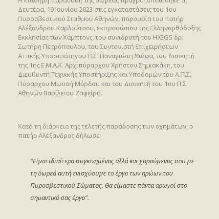
Η επίσημη παράδοση της δωρεάς πραγματοποιήθηκε τη
Δευτέρα, 19 Ιουνίου 2023 στις εγκαταστάσεις του 1ου
Πυροσβεστικού Σταθμού Αθηνών, παρουσία του πατήρ
Αλέξανδρου Καρλούτσου, εκπροσώπου της Ελληνορθόδοξης
Εκκλησίας των Χάμπτονς, του συνιδρυτή του HIGGS δρ.
Σωτήρη Πετρόπουλου, του Συντονιστή Επιχειρήσεων
Αττικής Υποστράτηγου Π.Σ. Παναγιώτη Νιάφα, του Διοικητή
της 1ης Ε.Μ.Α.Κ. Αρχιπύραρχου Χρήστου Σημιακάκη, του
Διευθυντή Τεχνικής Υποστήριξης και Υποδομών του Α.Π.Σ.
Πύραρχου Μωυσή Μόρδου και του Διοικητή του 1ου Π.Σ.
Αθηνών Βασίλειου Ζαφείρη.
Κατά τη διάρκεια της τελετής παράδοσης των οχημάτων, ο
πατήρ Αλέξανδρος δήλωσε:
“Είμαι ιδιαίτερα συγκινημένος αλλά και χαρούμενος που με
τη δωρεά αυτή ενισχύουμε το έργο των ηρώων του
Πυροσβεστικού Σώματος. Θα είμαστε πάντα αρωγοί στο
σημαντικό σας έργο”.