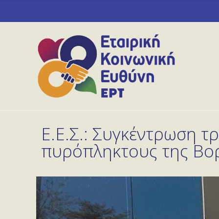
Ε.Ε.Σ.: Συγκέντρωση τ
πυρόπληκτους της Βορ