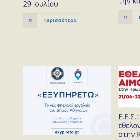
την κ
29 Ιουλίου
Περισσότερα
Ε.Ε.Σ.
εθελο
στην 