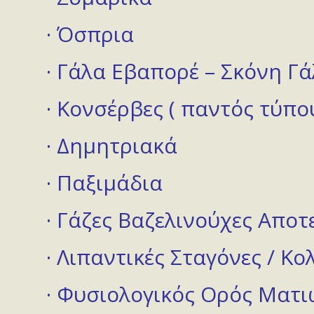
· Όσπρια
· Γάλα Εβαπορέ – Σκόνη Γά
· Κονσέρβες ( παντός τύπο
· Δημητριακά
· Παξιμάδια
· Γάζες Βαζελινούχες Αποτ
· Λιπαντικές Σταγόνες / Κ
· Φυσιολογικός Ορός Ματι