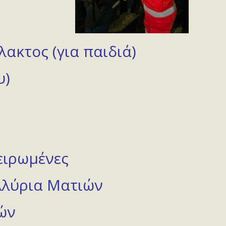
λακτος (για παιδιά)
υ)
ειρωμένες
ολλύρια Ματιών
ών