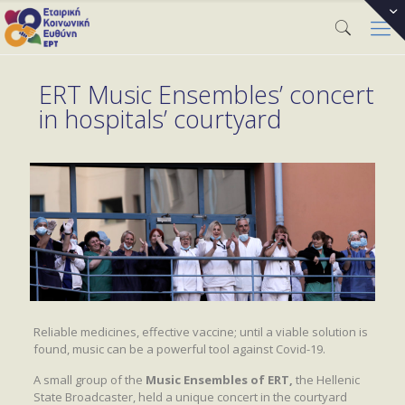
ΕRT Music Ensembles’ concert
in hospitals’ courtyard
Reliable medicines, effective vaccine; until a viable solution is
found, music can be a powerful tool against Covid-19.
A small group of the
Music Ensembles of ERT,
the Hellenic
State Broadcaster, held a unique concert in the courtyard