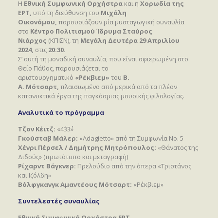
Η
Εθνική Συμφωνική Ορχήστρα
και η
Χορωδία της
ΕΡΤ,
υπό τη διεύθυνση του
Μιχάλη
Οικονόμου,
παρουσιάζουν μία μυσταγωγική συναυλία
στο
Κέντρο Πολιτισμού Ίδρυμα Σταύρος
Νιάρχος
(ΚΠΙΣΝ), τη
Μεγάλη Δευτέρα 29 Απριλίου
2024,
στις
20:30.
Σ’ αυτή τη μοναδική συναυλία, που είναι αφιερωμένη στο
Θείο Πάθος, παρουσιάζεται το
αριστουργηματικό
«Ρέκβιεμ»
του
Β.
Α.
Μότσαρτ,
πλαισιωμένο από μερικά από τα πλέον
κατανυκτικά έργα της παγκόσμιας μουσικής φιλολογίας.
Αναλυτικά το πρόγραμμα
Τζον Κέιτζ
:
«4΄33΄΄»
Γκούσταβ Μάλερ:
«Adagietto» από τη Συμφωνία Νo. 5
Χένρι Πέρσελ
/
Δημήτρης Μητρόπουλος:
«Θάνατος της
Διδούς» (πρωτότυπο και μεταγραφή)
Ρίχαρντ Βάγκνερ:
Πρελούδιο από την όπερα «Τριστάνος
και Ιζόλδη»
Βόλφγκανγκ Αμαντέους Μότσαρτ:
«Ρέκβιεμ»
Συντελεστές συναυλίας
Εθνική Συμφωνική Ορχήστρα ΕΡΤ