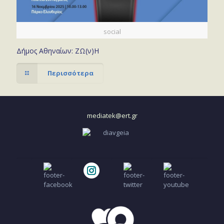
social
Δήμος Αθηναίων: ΖΩ(ν)Η
Περισσότερα
mediatek@ert.gr