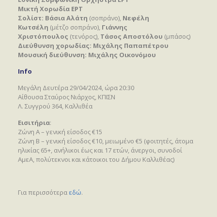
Μικτή Χορωδία ΕΡΤ
Σολίστ: Βάσια Αλάτη
(σοπράνο),
Νεφέλη
Κωτσέλη
(μέτζο σοπράνο),
Γιάννης
Χριστόπουλος
(τενόρος),
Τάσος Αποστόλου
(μπάσος)
Διεύθυνση χορωδίας:
Μιχάλης Παπαπέτρου
Μουσική διεύθυνση:
Μιχάλης Οικονόμου
Info
Μεγάλη Δευτέρα 29/04/2024, ώρα 20:30
Αίθουσα Σταύρος Νιάρχος, ΚΠΙΣΝ
Λ. Συγγρού 364, Καλλιθέα
Εισιτήρια
:
Ζώνη Α – γενική είσοδος €15
Ζώνη Β – γενική είσοδος €10, μειωμένο €5 (φοιτητές, άτομα
ηλικίας 65+, ανήλικοι έως και 17 ετών, άνεργοι, συνοδοί
ΑμεΑ, πολύτεκνοι και κάτοικοι του Δήμου Καλλιθέας)
Για περισσότερα
εδώ
.