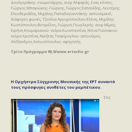
Δουλγεράκης- ενωμοτάρχης, σιορ Αλφαράς, ένας κόντες,
Γιώργος Μπαγιώκης- Γιώργης, Γιώργος Σαπανίδης, Λευτέρης
Ελευθεριάδης, Μιχάλης Παπαδογιαννάκης- αστυνομικοί,
διάφορες φωνές, Τζούλια Αργυροπούλου-Ελένη, Μιχάλης
Κωστόπουλος-Βιτορέλος, Γιώργος Γεωγλερής- σιορ Μίμης,
Ειρήνη Κουμαριανού- σιόρα Κωνσταντίνα, Ντίνα Γιαννακού-
σιόρα Χριστίνα, Νικήτας Τσακίρογλου- αστυνόμος,
Αλέξανδρος Αντωνόπουλος- αφηγητής.
Τρίτο Πρόγραμμα 90,9/www.ertecho.gr
Η Ορχήστρα Σύγχρονης Μουσικής της ΕΡΤ συναντά
τους πρόσφυγες συνθέτες του ρεμπέτικου.
Στις