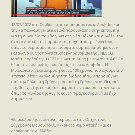
12/07/2022 στις Συνδέσεις παρουσίασαν τον κ. Αραβίδη και
την κα Χαρλαύτη (κατά σειρά παρουσίασης στην εκπομπή)
για τη συναυλία που θα γίνει στη Νέα Μάκρη και συνδέει τον
ήχο το δυτικό, της συμφωνικής ορχήστρας με ένα είδος
όπως το ρεμπέτικο που πρόσφατα συμπεριλήφθηκε στον
κατάλογο άυλης πολιτιστικής κληρονομιάς της UNESCO.
Μπέτυ Χαρλαύτη: ”Η ΕΡΤ ενώνει τη Δύση με την Ανατολή”. Το
θέμα της συναυλίας είναι όπως είπε ο κ. Αραβίδης: Η
Μικρασιατική καταστροφή και τα 100 χρόνια που έχουμε την
επέτειο φέτος. Ακολούθησε τη διαδρομή των προσφύγων
από την Πόλη στη Σμύρνη και από τη Σμύρνη στον Πειραιά
π.χ. θα έχει την ευκαιρία ο ακροατής να ακούσει τραγούδια
όπως το Μινόρε της Αυγής και τη Φραγκοσυριανή με ήχο
συμφωνικό.
Θα ακολουθήσει μεγάλη περιοδεία (της Ορχήστρας
Σύγχρονης Μουσικής-ΟΣΜ) και στο νομό Αττικής και σε
ολόκληρη την Ελλάδα.