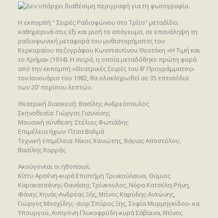
H εκπομπή ” Σειρές Ραδιοφώνου στο Τρίτο” μεταδίδει
καθημερινά στις έξι και μισή το απόγευμα, σε επανάληψη τη
ραδιοφωνική μεταφορά του μυθιστορήματος του
Κερκυραίου πεζογράφου Κωνσταντίνου Θεοτόκη «Η Τιμή και
το Χρήμα» (1914). Η σειρά, η οποία μεταδόθηκε πρώτη φορά
από την εκπομπή «Θεατρικές Σειρές του Β’ Προγράμματος»
τον Ιανουάριο του 1982, θα ολοκληρωθεί σε 35 επεισόδια
των 20′ περίπου λεπτών.
Θεατρική διασκευή: Βασίλης Ανδρεόπουλος
Σκηνοθεσία: Γιώργος Γιαννίσης
Μουσική σύνθεση: Στέλιος Φωτιάδης
Επιμέλεια ήχων: Γίτσα Βαλμά
Τεχνική επιμέλεια: Νίκος Χανιώτης, Βάγιας Αποστόλου,
Βασίλης Καρράς
Ακούγονται οι ηθοποιοί:
Κίττυ Αρσένη-κυρά Επιστήμη Τρινκούλαινα, Θύμιος
Καρακατσάνης-Θανάσης Τρίνκουλος, Νόρα Κατσέλη-Ρήνη,
Φάνης Χηνάς-Ανδρέας Ξής, Ντίνος Καρύδης-Αντώνης,
Γιώργος Μοσχίδης- σιορ Σπύρος Ξης, Σοφία Μυρμηγκίδου- κα
Υπουργού, Αντιγόνη Γλυκοφρύδη-κυρά Σάβαινα, Ντίνος