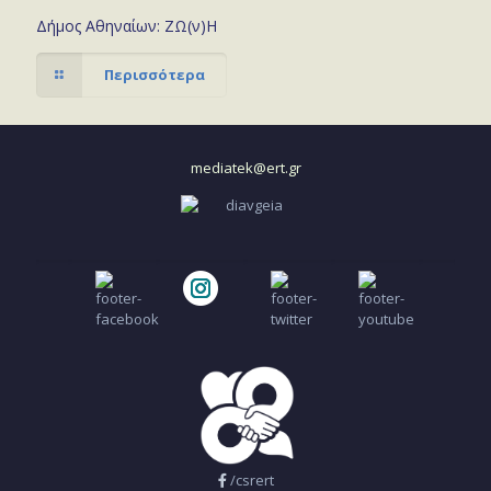
Δήμος Αθηναίων: ΖΩ(ν)Η
Περισσότερα
mediatek@ert.gr
/csrert