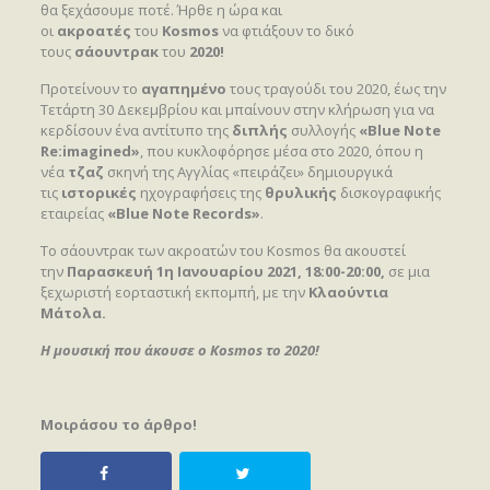
θα ξεχάσουμε ποτέ. Ήρθε η ώρα και
οι
ακροατές
του
Kosmos
να φτιάξουν το δικό
τους
σάουντρακ
του
2020!
Προτείνουν το
αγαπημένο
τους τραγούδι του 2020, έως την
Τετάρτη 30 Δεκεμβρίου και μπαίνουν στην κλήρωση για να
κερδίσουν ένα αντίτυπο της
διπλής
συλλογής
«Blue Note
Re:imagined»
, που κυκλοφόρησε μέσα στο 2020, όπου η
νέα
τζαζ
σκηνή της Αγγλίας «πειράζει» δημιουργικά
τις
ιστορικές
ηχογραφήσεις της
θρυλικής
δισκογραφικής
εταιρείας
«Blue Note
Records»
.
Το σάουντρακ των ακροατών του Kosmos θα ακουστεί
την
Παρασκευή 1η Ιανουαρίου 2021,
18:00-20:00,
σε μια
ξεχωριστή εορταστική εκπομπή, με την
Κλαούντια
Μάτολα.
Η μουσική που άκουσε ο
Kosmos
το 2020!
Μοιράσου το άρθρο!