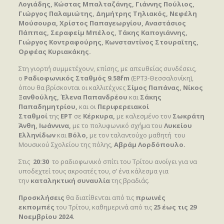
Λογιάδης, Κώστας Μπαλταζάνης, Γιάννης Πούλιος,
Γιώργος Παλαμιώτης, Δημήτρης Τηλιακός, Νεφέλη
Μούσουρα, Χρίστος Παπαγεωργίου, Αναστάσιος
Πάππας, Σεραφείμ Μπέλος, Τάκης Καπογιάννης,
Γιώργος Κοντραφούρης, Κωνσταντίνος Στουραϊτης,
Ορφέας Κυριακάκης.
Στη γιορτή συμμετέχουν, επίσης, με απευθείας συνδέσεις,
ο
Ραδιοφωνικός Σταθμός
9.58
fm
(ΕΡΤ3-Θεσσαλονίκη),
όπου θα βρίσκονται οι καλλιτέχνες
Σίμος Παπάνας, Νίκος
Ξανθούλης, Έλενα Παπανδρέου
και
Σάκης
Παπαδημητρίου,
και οι
Περιφερειακοί
Σταθμοί
της
ΕΡΤ
σε
Κέρκυρα,
με καλεσμένο τον
Σωκράτη
Άνθη, Ιωάννινα,
με το πολυφωνικό σχήμα του
Λυκείου
Ελληνίδων
και
Βόλο,
με τον ταλαντούχο μαθητή
του
Μουσικού Σχολείου της πόλης,
Αβράμ Λορδόπουλο.
Στις
20:30
το ραδιοφωνικό σπίτι του Τρίτου ανοίγει για να
υποδεχτεί τους ακροατές του, σ’ ένα κάλεσμα για
την
καταληκτική συναυλία
της βραδιάς.
Προσκλήσεις
θα διατίθενται από τις
πρωινές
εκπομπές
του Τρίτου, καθημερινά από τις
25 έως τις 29
Νοεμβρίου 2024.