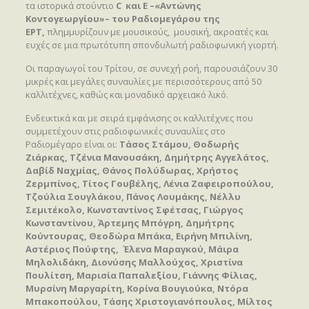
τα ιστορικά στούντιο
C
και Ε –«Αντώνης
Κοντογεωργίου»– του Ραδιομεγάρου της
ΕΡΤ,
πλημμυρίζουν με μουσικούς, μουσική, ακροατές και
ευχές σε μια πρωτότυπη σπονδυλωτή ραδιοφωνική γιορτή.
Οι παραγωγοί του Τρίτου, σε συνεχή ροή, παρουσιάζουν 30
μικρές και μεγάλες συναυλίες με περισσότερους από 50
καλλιτέχνες, καθώς και μοναδικό αρχειακό λικό.
Ενδεικτικά και με σειρά εμφάνισης οι καλλιτέχνες που
συμμετέχουν στις ραδιοφωνικές συναυλίες στο
Ραδιομέγαρο είναι οι:
Τάσος Στάμου
,
Θοδωρής
Ζιάρκας
,
Τζένια Μανουσάκη, Δημήτρης Αγγελάτος,
Δαβίδ Ναχμίας, Θάνος Πολύδωρας, Χρήστος
Ζερμπίνος, Τίτος Γουβέλης, Λένια Ζαφειροπούλου,
Τζούλια Σουγλάκου, Πάνος Λουμάκης, Νέλλυ
Σεμιτέκολο, Κωνσταντίνος Σφέτσας, Γιώργος
Κωνσταντίνου, Άρτεμης Μπόγρη, Δημήτρης
Κούντουρας, Θεοδώρα Μπάκα, Ειρήνη Μπιλίνη,
Αστέριος Πούφτης, Έλενα Μαραγκού, Μάιρα
Μηλολιδάκη, Διονύσης Μαλλούχος, Χριστίνα
Πουλίτση, Μαρισία Παπαλεξίου, Γιάννης Φίλιας,
Μυρσίνη Μαργαρίτη, Κορίνα Βουγιούκα, Ντόρα
Μπακοπούλου, Τάσης Χριστογιανόπουλος, Μίλτος