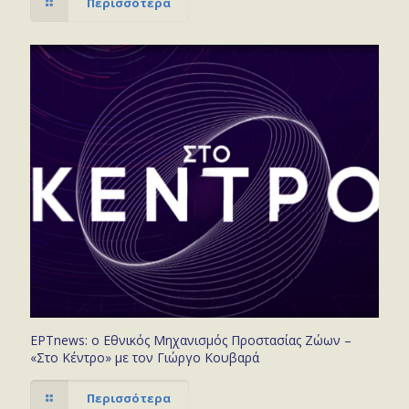
Περισσότερα
ΕΡΤnews: ο Εθνικός Μηχανισμός Προστασίας Ζώων –
«Στο Κέντρο» με τον Γιώργο Κουβαρά
Περισσότερα