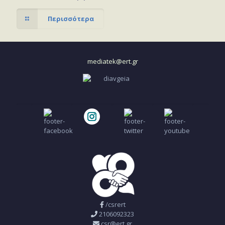
Περισσότερα
mediatek@ert.gr
/csrert
2106092323
csr@ert.gr