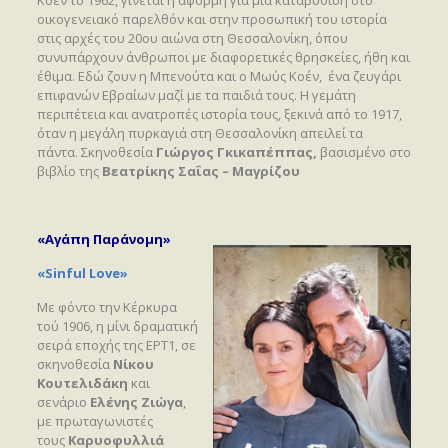
Κοέν το 1962, γίνεται η αφορμή για μια καταβύθιση στο
οικογενειακό παρελθόν και στην προσωπική του ιστορία
στις αρχές του 20ου αιώνα στη Θεσσαλονίκη, όπου
συνυπάρχουν άνθρωποι με διαφορετικές θρησκείες, ήθη και
έθιμα. Εδώ ζουν η Μπενούτα και ο Μωύς Κοέν, ένα ζευγάρι
επιφανών Εβραίων μαζί με τα παιδιά τους. Η γεμάτη
περιπέτεια και ανατροπές ιστορία τους, ξεκινά από το 1917,
όταν η μεγάλη πυρκαγιά στη Θεσσαλονίκη απειλεί τα
πάντα. Σκηνοθεσία
Γιώργος Γκικαπέππας,
βασισμένο στο
βιβλίο της
Βεατρίκης Σαΐας – Μαγρίζου
«Αγάπη Παράνομη»
«Sinful Love»
Με φόντο την Κέρκυρα
τού 1906, η μίνι δραματική
σειρά εποχής της ΕΡΤ1, σε
σκηνοθεσία
Νίκου
Κουτελιδάκη
και
σενάριο
Ελένης Ζιώγα
,
με πρωταγωνιστές
τους
Καρυοφυλλιά