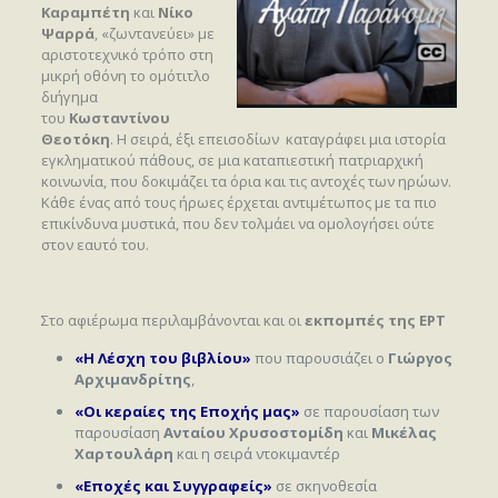
Καραμπέτη
και
Νίκο
Ψαρρά
, «ζωντανεύει» με
αριστοτεχνικό τρόπο στη
μικρή οθόνη το ομότιτλο
διήγημα
του
Κωσταντίνου
Θεοτόκη
. Η σειρά, έξι επεισοδίων καταγράφει μια ιστορία
εγκληματικού πάθους, σε μια καταπιεστική πατριαρχική
κοινωνία, που δοκιμάζει τα όρια και τις αντοχές των ηρώων.
Κάθε ένας από τους ήρωες έρχεται αντιμέτωπος με τα πιο
επικίνδυνα μυστικά, που δεν τολμάει να ομολογήσει ούτε
στον εαυτό του.
Στο αφιέρωμα περιλαμβάνονται και οι
εκπομπές της ΕΡΤ
«Η Λέσχη του βιβλίου»
που παρουσιάζει ο
Γιώργος
Αρχιμανδρίτης
,
«Οι κεραίες της Εποχής μας»
σε παρουσίαση των
παρουσίαση
Ανταίου Χρυσοστομίδη
και
Μικέλας
Χαρτουλάρη
και η σειρά ντοκιμαντέρ
«Εποχές και Συγγραφείς»
σε σκηνοθεσία