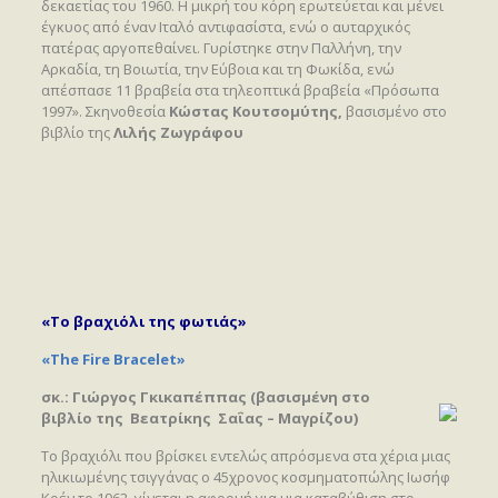
δεκαετίας του 1960. Η μικρή του κόρη ερωτεύεται και μένει
έγκυος από έναν Ιταλό αντιφασίστα, ενώ ο αυταρχικός
πατέρας αργοπεθαίνει. Γυρίστηκε στην Παλλήνη, την
Αρκαδία, τη Βοιωτία, την Εύβοια και τη Φωκίδα, ενώ
απέσπασε 11 βραβεία στα τηλεοπτικά βραβεία «Πρόσωπα
1997». Σκηνοθεσία
Κώστας Κουτσομύτης,
βασισμένο στο
βιβλίο της
Λιλής Ζωγράφου
«Το βραχιόλι της φωτιάς»
«The Fire Bracelet»
σκ.: Γιώργος Γκικαπέππας (βασισμένη στο
βιβλίο της Βεατρίκης Σαΐας – Μαγρίζου)
Το βραχιόλι που βρίσκει εντελώς απρόσμενα στα χέρια μιας
ηλικιωμένης τσιγγάνας ο 45χρονος κοσμηματοπώλης Ιωσήφ