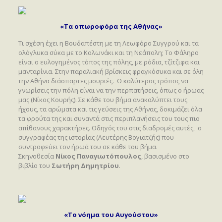
«Τα οπωροφόρα της Αθήνας»
Τι σχέση έχει η Βουδαπέστη με τη Λεωφόρο Συγγρού και τα
ολόγλυκα σύκα με το Κολωνάκι και τη Νεάπολη; Το Φάληρο
είναι ο ευλογημένος τόπος της πόλης, με ρόδια, τζίτζιφα και
μανταρίνια. Στην παραλιακή βρίσκεις φραγκόσυκα και σε όλη
την Αθήνα διάσπαρτες μουριές. Ο καλύτερος τρόπος να
γνωρίσεις την πόλη είναι να την περπατήσεις, όπως ο ήρωας
μας (Νίκος Κουρής). Σε κάθε του βήμα ανακαλύπτει τους
ήχους, τα αρώματα και τις γεύσεις της Αθήνας, δοκιμάζει όλα
τα φρούτα της και συναντά στις περιπλανήσεις του τους πιο
απίθανους χαρακτήρες. Οδηγός του στις διαδρομές αυτές, ο
συγγραφέας της ιστορίας (Λευτέρης Βογιατζής) που
συντροφεύει τον ήρωά του σε κάθε του βήμα.
Σκηνοθεσία
Νίκος Παναγιωτόπουλος
, βασισμένο στο
βιβλίο του
Σωτήρη Δημητρίου
.
«Το νόημα του Αυγούστου»