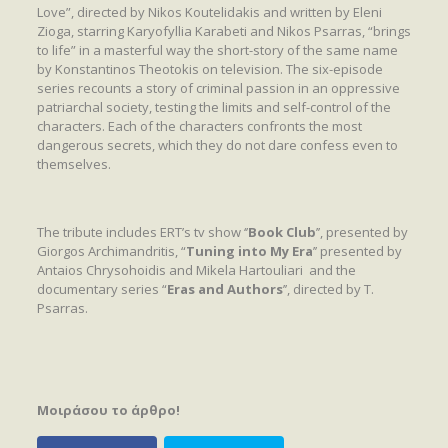
Love”, directed by Nikos Koutelidakis and written by Eleni
Zioga, starring Karyofyllia Karabeti and Nikos Psarras, “brings
to life” in a masterful way the short-story of the same name
by Konstantinos Theotokis on television. The six-episode
series recounts a story of criminal passion in an oppressive
patriarchal society, testing the limits and self-control of the
characters. Each of the characters confronts the most
dangerous secrets, which they do not dare confess even to
themselves.
The tribute includes ERT’s tv show ‘’
Book Club
’’, presented by
Giorgos Archimandritis, “
Tuning into My Era
’’ presented by
Antaios Chrysohoidis and Mikela Hartouliari and the
documentary series “
Eras and Authors
’’, directed by T.
Psarras.
Μοιράσου το άρθρο!