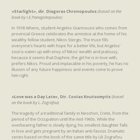
«Starlight», dir. Diagoras Chronopoulos
(based on the
book by I.E.Panagiotopoulos)
In 1918 Athens, student Angelos Giannousis who comes from
provincial Greece celebrates the armistice at the home of his
wealthy fellow student, Nikos Stergis. The truce fills
everyone’s hearts with hope for a better life, but Angelos’
soul is eaten up with envy of Nikos’ wealth and jealousy,
because it seems that Daphne, the girl he is in love with,
prefers Nikos. Proud and implacable in his poverty, he has no
illusion of any future happiness and events come to prove
him right.
«Love was a Day Late», Dir. Costas Koutsomytis
(
based
on the book by L. Zografou
)
The tragedy of a traditional family in Neochori, Crete, from the
period of the Occupation until the mid-1960s. While the
overbearing father is slowly dying, his smallest daughter falls
in love and gets pregnant by an Italian anti-fascist. Dramatic
series based on the book of the same title by Lili Zografou.