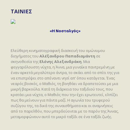
ΤΑΙΝΙΕΣ
«Η Νοσταλγός»
Ελεύθερη κινηματογραφική διασκευή του ομώνυμου
διηγήματος του
Αλέξανδρου Παπαδιαμάντη
σε
σκηνοθεσία της
Ελένης Αλεξανδράκη
. Μια
φεγγαρόλουστη νύχτα, η Άννα, μια γυναίκα παντρεμένη με
έναν αρκετά μεγαλύτερο άντρα, το σκάει από το σπίτι της για
να επιστρέψει στο απέναντι νησί απ’ όπου κατάγεται. Ένας
νεαρός βοσκός, ο Μαθιός, τη βοηθάει να δραπετεύσει με μια
μικρή βαρκούλα. Κατά τη διάρκεια του ταξιδιού τους, που
κρατάει μια νύχτα, ο Μαθιός που την έχει ερωτευτεί, ελπίζει
πως θα μείνουν για πάντα μαζί. Η αγωνία του τρυφερού
συζύγου της, τα δικά της συναισθήματα και οι αναμνήσεις
από το παρελθόν, που μπερδεύονται με το παρόν της Άννας,
μεταμορφώνουν αυτό το μικρό ταξίδι σε ένα ταξίδι ζωής.