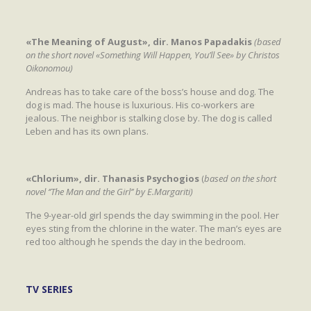
«The Meaning of August», dir. Manos Papadakis
(based
on the short novel «Something Will Happen, You’ll See» by Christos
Oikonomou)
Andreas has to take care of the boss’s house and dog. The
dog is mad. The house is luxurious. His co-workers are
jealous. The neighbor is stalking close by. The dog is called
Leben and has its own plans.
«Chlorium», dir. Thanasis Psychogios
(
based on the short
novel ‘’The Man and the Girl’’ by E.Margariti)
The 9-year-old girl spends the day swimming in the pool. Her
eyes sting from the chlorine in the water. The man’s eyes are
red too although he spends the day in the bedroom.
TV SERIES