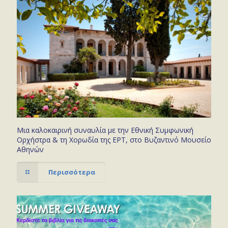
Μια καλοκαιρινή συναυλία με την Εθνική Συμφωνική
Ορχήστρα & τη Χορωδία της ΕΡΤ, στο Βυζαντινό Μουσείο
Αθηνών
Περισσότερα