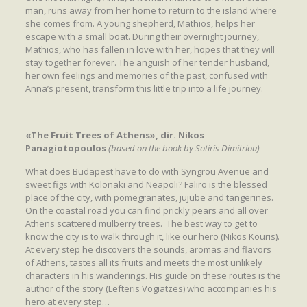
man, runs away from her home to return to the island where
she comes from. A young shepherd, Mathios, helps her
escape with a small boat. During their overnight journey,
Mathios, who has fallen in love with her, hopes that they will
stay together forever. The anguish of her tender husband,
her own feelings and memories of the past, confused with
Anna’s present, transform this little trip into a life journey.
«The Fruit Trees of Athens», dir. Nikos
Panagiotopoulos
(based on the book by Sotiris Dimitriou)
What does Budapest have to do with Syngrou Avenue and
sweet figs with Kolonaki and Neapoli? Faliro is the blessed
place of the city, with pomegranates, jujube and tangerines.
On the coastal road you can find prickly pears and all over
Athens scattered mulberry trees. The best way to get to
know the city is to walk through it, like our hero (Nikos Kouris).
At every step he discovers the sounds, aromas and flavors
of Athens, tastes all its fruits and meets the most unlikely
characters in his wanderings. His guide on these routes is the
author of the story (Lefteris Vogiatzes) who accompanies his
hero at every step…