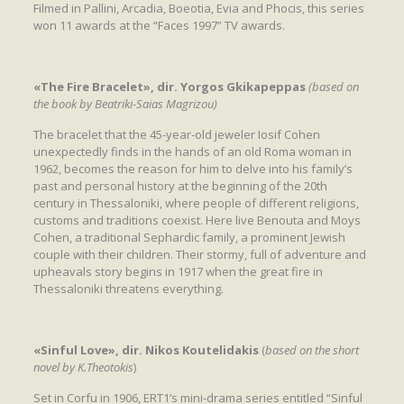
Filmed in Pallini, Arcadia, Boeotia, Evia and Phocis, this series
won 11 awards at the “Faces 1997” TV awards.
«The Fire Bracelet», dir. Yorgos Gkikapeppas
(based on
the book by Beatriki-Saias Magrizou)
The bracelet that the 45-year-old jeweler Iosif Cohen
unexpectedly finds in the hands of an old Roma woman in
1962, becomes the reason for him to delve into his family’s
past and personal history at the beginning of the 20th
century in Thessaloniki, where people of different religions,
customs and traditions coexist. Here live Benouta and Moys
Cohen, a traditional Sephardic family, a prominent Jewish
couple with their children. Their stormy, full of adventure and
upheavals story begins in 1917 when the great fire in
Thessaloniki threatens everything.
«Sinful Love», dir. Nikos Koutelidakis
(
based on the short
novel by K.Theotokis
)
Set in Corfu in 1906, ERT1’s mini-drama series entitled “Sinful