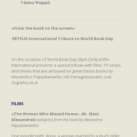
Τάσου
Ψαρρά
.
«From the book to the screen»
ERTFLIX International Tribute to World Book Day
On the occasion of World Book Day (April 23rd), Ertflix
International presents a special tribute with films, TV series,
and shows that are all based on great classic books by
Alexandros Papadiamantis, I.M. Panagiotopoulos, Luili
Zografou et.al.
FILMS
«The Woman Who Missed Home»
,
dir. Eleni
Alexandraki
(adapted from the novel by Alexandros
Papadiamantis)
One moonlit night, Anna, a woman married to a much older