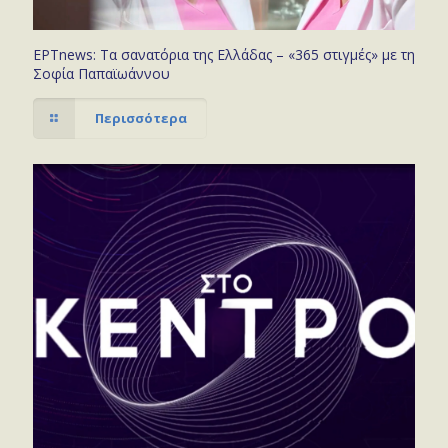
ΕΡΤnews: Τα σανατόρια της Ελλάδας – «365 στιγμές» με τη
Σοφία Παπαϊωάννου
Περισσότερα