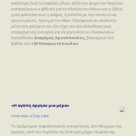
καλύτερη ζωή τις καρδιές όλων, αλλά την ψυχή του Άγγελου
κατατρώγουν ο φθόνος για τα πλούτη του Νίκου και η ζήλια,
γιατί φαίνεται πως η Δάφνη, η κοπέλα με την οποία είναι
ερωτευμένος, προτιμά τον Νίκο. Περήφανος κι απόλυτος
μέσα στη φτώχεια του δεν έχει την ψευδαίσθηση μιας
επερχόμενης ευτυχίας και τα γεγονότα τον δικαιώνουν.
Σκηνοθεσία
Διαγόρας Χρονόπουλος
, βασισμένο στο
βιβλίο του
Ι.Μ Παναγιωτόπουλου
«Η αγάπη άργησε μια μέρα»
Love was a Day Late
Το δράμα μιας παραδοσιακής οικογένειας, στο Νεοχώρι της
Κρήτης, από την περίοδο της Κατοχής μέχρι τα μέσα της