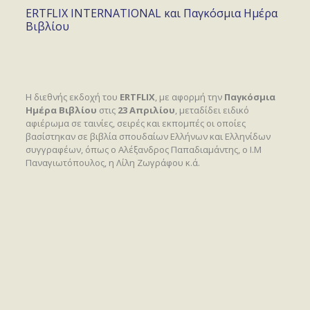
ERTFLIX INTERNATIONAL και Παγκόσμια Ημέρα
Βιβλίου
Η διεθνής εκδοχή του
ERTFLIX
, με αφορμή την
Παγκόσμια
Ημέρα Βιβλίου
στις
23 Απριλίου
, μεταδίδει ειδικό
αφιέρωμα σε ταινίες, σειρές και εκπομπές οι οποίες
βασίστηκαν σε βιβλία σπουδαίων Ελλήνων και Ελληνίδων
συγγραφέων, όπως ο Αλέξανδρος Παπαδιαμάντης, ο Ι.Μ
Παναγιωτόπουλος, η Λίλη Ζωγράφου κ.ά.