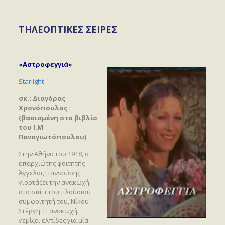
ΤΗΛΕΟΠΤΙΚΕΣ ΣΕΙΡΕΣ
«
Αστροφεγγιά
»
Starlight
σκ.: Διαγόρας
Χρονόπουλος
(βασισμένη στο βιβλίο
του Ι.Μ
Παναγιωτόπουλου)
Στην Αθήνα του 1918, ο
επαρχιώτης φοιτητής
Άγγελος Γιαννούσης
γιορτάζει την ανακωχή
στο σπίτι του πλούσιου
συμφοιτητή του, Νίκου
Στέργη. Η ανακωχή
γεμίζει ελπίδες για μία