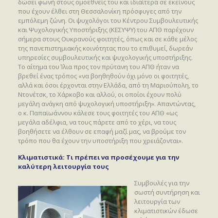
δώσει φωνή στους ομοεθνείς του και ιδιαίτερα σε εκείνους
που έχουν έλθει στη Θεσσαλονίκη πρόσφυγες από την
εμπόλεμη ζώνη. Οι ψυχολόγοι του Κέντρου Συμβουλευτικής
και Ψυχολογικής Υποστήριξης (ΚΕΣΥΨΥ) του ΑΠΘ παρέχουν
σήμερα στους Ουκρανούς φοιτητές, όπως και σε κάθε μέλος
της πανεπιστημιακής κοινότητας που το επιθυμεί, δωρεάν
υπηρεσίες συμβουλευτικής και ψυχολογικής υποστήριξης.
Το αίτημα του Ίλια προς τον πρύτανη του ΑΠΘ ήταν να
βρεθεί ένας τρόπος «να βοηθηθούν όχι μόνο οι φοιτητές,
αλλά και όσοι έρχονται στην Ελλάδα, από τη Μαριούπολη, το
Ντονέτσκ, το Χάρκοβο και αλλού, οι οποίοι έχουν πολύ
μεγάλη ανάγκη από ψυχολογική υποστήριξη». Απαντώντας,
ο κ. Παπαϊωάννου κάλεσε τους φοιτητές του ΑΠΘ «ως
μεγάλα αδέλφια, να τους πάρετε από το χέρι, να τους
βοηθήσετε να έλθουν σε επαφή μαζί μας, να βρούμε τον
τρόπο που θα έχουν την υποστήριξη που χρειάζονται».
Κλιματιστικά: Τι πρέπει να προσέχουμε για την
καλύτερη λειτουργία τους
Συμβουλές για την
σωστή συντήρηση και
λειτουργία των
κλιματιστικών έδωσε