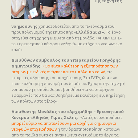
της
τεχνητής
νοημοσύνης
χρηματοδοτείται από το πλεόνασμα του
προϋπολογισμού της επιτροπής
«Ελλάδα 2021»
. Το έργο
στοχεύει στη χρήση Big Data από τη μονάδα «ΑΡΧΙΜΗΔΗΣ»
του ερευνητικού κέντρου «Αθηνά» με στόχο το «κοινωνικό
καλό».
Διευθύνων σύμβουλος του Υπερταμείου Γρηγόρης
Δημητριάδης:
«Θα είναι καλύτερη η εξυπηρέτηση των
ατόμων με ειδικές ανάγκες και το υπόλοιπο κοινό,
τις
εταιρείες ύδρευσης και αποχέτευσης. Στα ΕΛΤΑ, ώστε να
είναι καλύτερη η διανομή των δεμάτων. Έχουμε την τεχνητή
νοημοσύνη η οποία θα μας βοηθήσει για να υπάρχουν
εφαρμογές που θα μας βοηθήσει με καλύτερη εξυπηρέτηση
των πολιτών στο τέλος».
Διευθυντής Μονάδας του «Αρχιμήδη» – Ερευνητικού
Κέντρου «Αθηνά», Τίμος Σέλης:
«Αυτές οι υλοποιήσεις
μπορεί αύριο να αποτελέσουν μια αρχή για δημιουργία
νεοφυών επιχειρήσεων
ή την δραστηριοποίηση κάποιων
από τα παιδιά αυτά σε αντικείμενα σχετικά με τα έργα τα