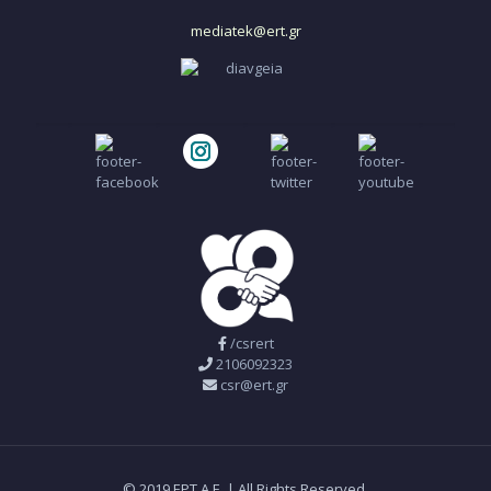
mediatek@ert.gr
/csrert
2106092323
csr@ert.gr
© 2019 ΕΡΤ Α.Ε. | All Rights Reserved.