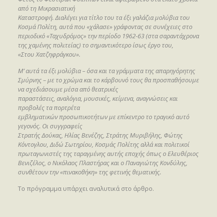
από τη Μικρασιατική
Καταστροφή. Διαλέγει για τίτλο του τα έξι γαλάζια μολύβια του
Κοσμά Πολίτη, αυτά που
«χάλασε» γράφοντας σε συνέχειες στο
περιοδικό «Ταχυδρόμος» την περίοδο 1962-63 (στα
σαραντάχρονα
της χαμένης πολιτείας) το σημαντικότερο ίσως έργο του,
«Στου
Χατζηφράγκου».
Μ’ αυτά τα έξι μολύβια – όσα και τα γράμματα της απαρηγόρητης
Σμύρνης – με το χρώμα
και το κάρβουνό τους θα προσπαθήσουμε
να σχεδιάσουμε μέσα από θεατρικές
παραστάσεις, αναλόγια, μουσικές, κείμενα, αναγνώσεις και
προβολές τα πορτρέτα
εμβληματικών προσωπικοτήτων με επίκεντρο το τραγικό αυτό
γεγονός. Οι συγγραφείς
Στρατής Δούκας, Ηλίας Βενέζης, Στράτης Μυριβήλης, Φώτης
Κόντογλου, Διδώ Σωτηρίου,
Κοσμάς Πολίτης αλλά και πολιτικοί
πρωταγωνιστές της ταραγμένης αυτής εποχής όπως ο
Ελευθέριος
Βενιζέλος, ο Νικόλαος Πλαστήρας και ο Παναγιώτης Κονδύλης,
συνθέτουν την
«πινακοθήκη» της φετινής θεματικής.
Το πρόγραμμα υπάρχει αναλυτικά στο άρθρο.