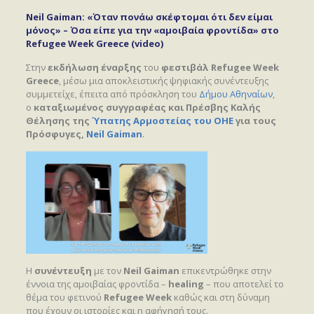
Neil Gaiman: «Όταν πονάω σκέφτομαι ότι δεν είμαι
μόνος» – Όσα είπε για την «αμοιβαία φροντίδα» στο
Refugee Week Greece (video)
Στην
εκδήλωση έναρξης
του
φεστιβάλ Refugee Week
Greece
, μέσω μια αποκλειστικής ψηφιακής συνέντευξης
συμμετείχε, έπειτα από πρόσκληση του
Δήμου Αθηναίων
,
ο
καταξιωμένος συγγραφέας και Πρέσβης Καλής
Θέλησης της
Ύπατης Αρμοστείας του ΟΗΕ
για τους
Πρόσφυγες,
Neil Gaiman
.
Η
συνέντευξη
με τον
Neil Gaiman
επικεντρώθηκε στην
έννοια της αμοιβαίας φροντίδα –
healing
– που αποτελεί το
θέμα του φετινού
Refugee Week
καθώς και στη δύναμη
που έχουν οι ιστορίες και η αφήγησή τους.