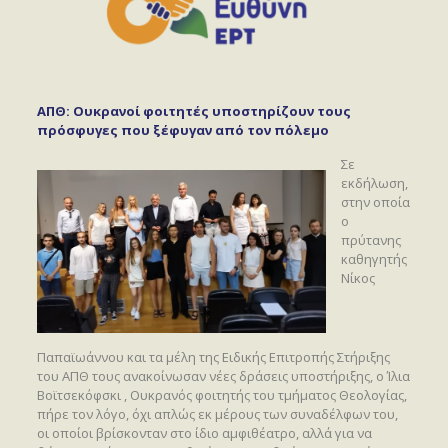
ΑΠΘ: Ουκρανοί φοιτητές υποστηρίζουν τους
πρόσφυγες που ξέφυγαν από τον πόλεμο
Σε
εκδήλωση,
στην οποία
ο
πρύτανης
καθηγητής
Νίκος
Παπαϊωάννου και τα μέλη της Ειδικής Επιτροπής Στήριξης
του ΑΠΘ τους ανακοίνωσαν νέες δράσεις υποστήριξης, ο Ίλια
Βοϊτσεκόφσκι , Ουκρανός φοιτητής του τμήματος Θεολογίας,
πήρε τον λόγο, όχι απλώς εκ μέρους των συναδέλφων του,
οι οποίοι βρίσκονταν στο ίδιο αμφιθέατρο, αλλά για να