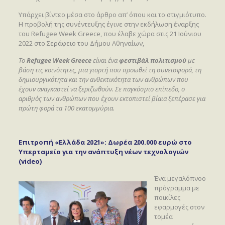
Υπάρχει βίντεο μέσα στο άρθρο απ’ όπου και το στιγμιότυπο.
Η προβολή της συνέντευξης έγινε στην εκδήλωση έναρξης
του Refugee Week Greece, που έλαβε χώρα στις 21 Ιούνιου
2022 στο Σεράφειο του Δήμου Αθηναίων,
Το
Refugee Week Greece
είναι ένα
φεστιβάλ πολιτισμού
με
βάση τις κοινότητες, μια γιορτή που προωθεί τη συνεισφορά, τη
δημιουργικότητα και την ανθεκτικότητα των ανθρώπων που
έχουν αναγκαστεί να ξεριζωθούν. Σε παγκόσμιο επίπεδο, ο
αριθμός των ανθρώπων που έχουν εκτοπιστεί βίαια ξεπέρασε για
πρώτη φορά τα 100 εκατομμύρια.
Επιτροπή «Ελλάδα 2021»: Δωρέα 200.000 ευρώ στο
Υπερταμείο για την ανάπτυξη νέων τεχνολογιών
(video)
Ένα μεγαλόπνοο
πρόγραμμα με
ποικίλες
εφαρμογές στον
τομέα