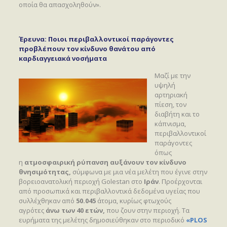
οποία θα απασχοληθούν».
Έρευνα: Ποιοι περιβαλλοντικοί παράγοντες
προβλέπουν τον κίνδυνο θανάτου από
καρδιαγγειακά νοσήματα
Μαζί με την
υψηλή
αρτηριακή
πίεση, τον
διαβήτη και το
κάπνισμα,
περιβαλλοντικοί
παράγοντες
όπως
η
ατμοσφαιρική ρύπανση αυξάνουν τον κίνδυνο
θνησιμότητας,
σύμφωνα με μια νέα μελέτη που έγινε στην
βορειοανατολική περιοχή Golestan στο
Ιράν
. Προέρχονται
από προσωπικά και περιβαλλοντικά δεδομένα υγείας που
συλλέχθηκαν από
50.045
άτομα, κυρίως φτωχούς
αγρότες
άνω των 40 ετών,
που ζουν στην περιοχή. Τα
ευρήματα της μελέτης δημοσιεύθηκαν στο περιοδικό
«PLOS