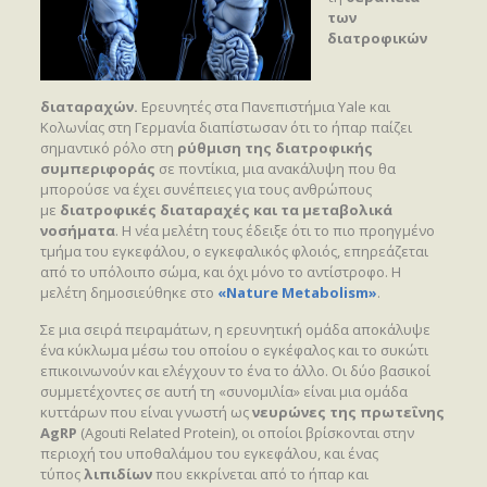
των
διατροφικών
διαταραχών.
Ερευνητές στα Πανεπιστήμια Yale και
Κολωνίας στη Γερμανία διαπίστωσαν ότι το ήπαρ παίζει
σημαντικό ρόλο στη
ρύθμιση της διατροφικής
συμπεριφοράς
σε ποντίκια, μια ανακάλυψη που θα
μπορούσε να έχει συνέπειες για τους ανθρώπους
με
διατροφικές διαταραχές και τα μεταβολικά
νοσήματα
. Η νέα μελέτη τους έδειξε ότι το πιο προηγμένο
τμήμα του εγκεφάλου, ο εγκεφαλικός φλοιός, επηρεάζεται
από το υπόλοιπο σώμα, και όχι μόνο το αντίστροφο. Η
μελέτη δημοσιεύθηκε στο
«Nature Metabolism»
.
Σε μια σειρά πειραμάτων, η ερευνητική ομάδα αποκάλυψε
ένα κύκλωμα μέσω του οποίου ο εγκέφαλος και το συκώτι
επικοινωνούν και ελέγχουν το ένα το άλλο. Οι δύο βασικοί
συμμετέχοντες σε αυτή τη «συνομιλία» είναι μια ομάδα
κυττάρων που είναι γνωστή ως
νευρώνες της πρωτεΐνης
AgRP
(Agouti Related Protein), οι οποίοι βρίσκονται στην
περιοχή του υποθαλάμου του εγκεφάλου, και ένας
τύπος
λιπιδίων
που εκκρίνεται από το ήπαρ και