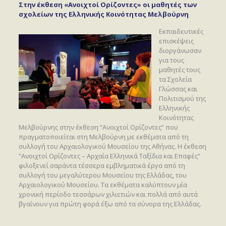
Στην έκθεση «Ανοιχτοί Ορίζοντες» οι μαθητές των
σχολείων της Ελληνικής Κοινότητας Μελβούρνη
Εκπαιδευτικές
επισκέψεις
διοργάνωσαν
για τους
μαθητές τους
τα Σχολεία
Γλώσσας και
Πολιτισμού της
Ελληνικής
Κοινότητας
Μελβούρνης στην έκθεση “Ανοιχτοί Ορίζοντες” που
πραγματοποιείται στη Μελβούρνη με εκθέματα από τη
συλλογή του Αρχαιολογικού Μουσείου της Αθήνας. Η έκθεση
“Ανοιχτοί Ορίζοντες – Αρχαία Ελληνικά Ταξίδια και Επαφές”
φιλοξενεί σαράντα τέσσερα εμβληματικά έργα από τη
συλλογή του μεγαλύτερου Μουσείου της Ελλάδας, του
Αρχαιολογικού Μουσείου. Τα εκθέματα καλύπτουν μία
χρονική περίοδο τεσσάρων χιλιετιών και πολλά από αυτά
βγαίνουν για πρώτη φορά έξω από τα σύνορα της Ελλάδας.