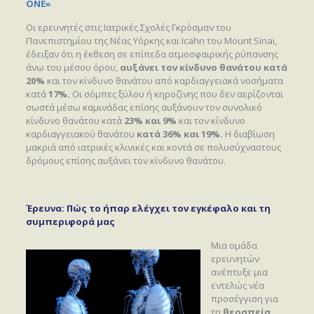
ONE»
Οι ερευνητές στις Ιατρικές Σχολές Γκρόσμαν του
Πανεπιστημίου της Νέας Υόρκης και Icahn του Mount Sinai,
έδειξαν ότι η έκθεση σε επίπεδα ατμοσφαιρικής ρύπανσης
άνω του μέσου όρου,
αυξάνει τον κίνδυνο θανάτου κατά
20%
και τον κίνδυνο θανάτου από καρδιαγγειακά νοσήματα
κατά
17%.
Οι σόμπες ξύλου ή κηροζίνης που δεν αερίζονται
σωστά μέσω καμινάδας επίσης αυξάνουν τον συνολικό
κίνδυνο θανάτου κατά
23% και 9%
και τον κίνδυνο
καρδιαγγειακού θανάτου
κατά 36% και 19%.
Η διαβίωση
μακριά από ιατρικές κλινικές και κοντά σε πολυσύχναστους
δρόμους επίσης αυξάνει τον κίνδυνο θανάτου.
Έρευνα: Πώς το ήπαρ ελέγχει τον εγκέφαλο και τη
συμπεριφορά μας
Μια ομάδα
ερευνητών
ανέπτυξε μια
εντελώς νέα
προσέγγιση για
τη
θεραπεία