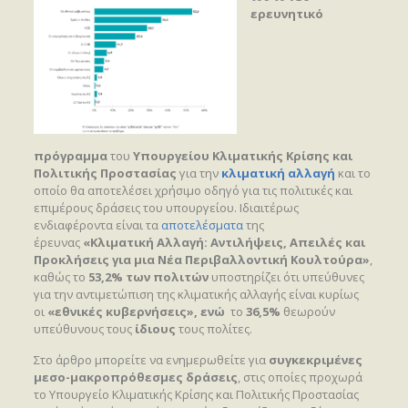
ερευνητικό
πρόγραμμα
του
Υπουργείου Κλιματικής Κρίσης και
Πολιτικής Προστασίας
για την
κλιματική αλλαγή
και το
οποίο θα αποτελέσει χρήσιμο οδηγό για τις πολιτικές και
επιμέρους δράσεις του υπουργείου. Ιδιαιτέρως
ενδιαφέροντα είναι τα
αποτελέσματα
της
έρευνας
«Κλιματική Αλλαγή: Αντιλήψεις, Απειλές και
Προκλήσεις για μια Νέα Περιβαλλοντική Κουλτούρα»
,
καθώς το
53,2% των πολιτών
υποστηρίζει ότι υπεύθυνες
για την αντιμετώπιση της κλιματικής αλλαγής είναι κυρίως
οι
«εθνικές κυβερνήσεις», ενώ
το
36,5%
θεωρούν
υπεύθυνους τους
ίδιους
τους πολίτες.
Στο άρθρο μπορείτε να ενημερωθείτε για
συγκεκριμένες
μεσο-μακροπρόθεσμες δράσεις
, στις οποίες προχωρά
το Υπουργείο Κλιματικής Κρίσης και Πολιτικής Προστασίας