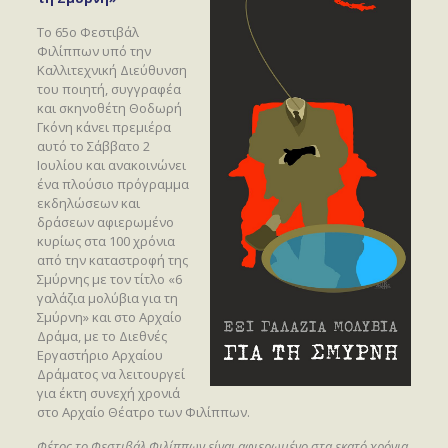
Το 65ο Φεστιβάλ
Φιλίππων υπό την
Καλλιτεχνική Διεύθυνση
του ποιητή, συγγραφέα
και σκηνοθέτη Θοδωρή
Γκόνη κάνει πρεμιέρα
αυτό το Σάββατο 2
Ιουλίου και ανακοινώνει
ένα πλούσιο πρόγραμμα
εκδηλώσεων και
δράσεων αφιερωμένο
κυρίως στα 100 χρόνια
από την καταστροφή της
Σμύρνης με τον τίτλο «6
γαλάζια μολύβια για τη
Σμύρνη» και στο Αρχαίο
Δράμα, με το Διεθνές
Εργαστήριο Αρχαίου
Δράματος να λειτουργεί
για έκτη συνεχή χρονιά
στο Αρχαίο Θέατρο των Φιλίππων.
Φέτος το Φεστιβάλ Φιλίππων είναι αφιερωμένο στα εκατό χρόνια