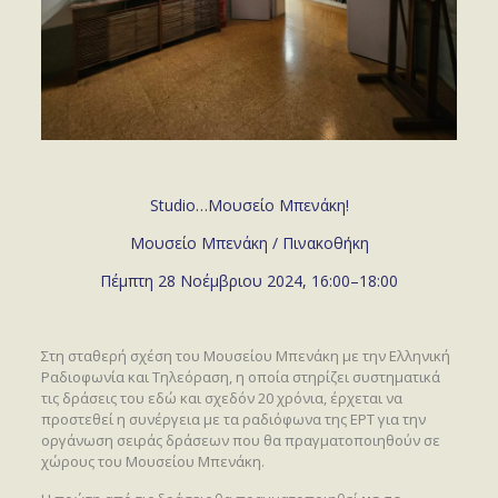
Studio…Μουσείο Μπενάκη!
Μουσείο Μπενάκη / Πινακοθήκη
Πέμπτη 28 Νοέμβριου 2024, 16:00–18:00
Στη σταθερή σχέση του Μουσείου Μπενάκη με την Ελληνική
Ραδιοφωνία και Τηλεόραση, η οποία στηρίζει συστηματικά
τις δράσεις του εδώ και σχεδόν 20 χρόνια, έρχεται να
προστεθεί η συνέργεια με τα ραδιόφωνα της ΕΡΤ για την
οργάνωση σειράς δράσεων που θα πραγματοποιηθούν σε
χώρους του Μουσείου Μπενάκη.