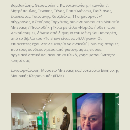
Βαμβακάρης, Θεοδωράκης, Κωνσταντινίδης (Γιαννίδης),
Μητρόπουλος, Ξενάκης, Ξένος, Παπαϊωάννου, Σισιλιάνος,
Σκαλκώτας, Τσιτσάνης, Χατζιδάκις, 11 δημιουργοί +1
σύγχρονος, ο Σταύρος Ξαρχάκος, συναντιούνται στο Μουσείο
Μπενάκη / Πινακοθήκη Γκίκα με τίτλο «Νομίζω ήρθε η ώρα
ν’ακούσουμε», δάνειο από διήγημα του Μένη Κουμανταρέα,
από το βιβλίο του «Το show είναι των Ελλήνων». Οι
επισκέπτες έχουν την ευκαιρία να ανακαλύψουν τις ιστορίες
που τους συνδέουν μέσα από φωτογραφίες,videos,
αρχειακό οπτικό και ακουστικό υλικό, χρησιμοποιώντας το
κινητό σας!
Συνδιοργάνωση: Μουσείο Μπενάκη και Ινστιτούτο Ελληνικής
Μουσικής Κληρονομιάς (ΙΕΜΚ)