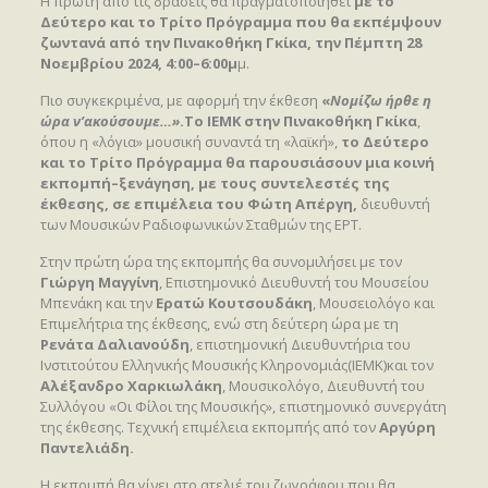
Η πρώτη από τις δράσεις θα πραγματοποιηθεί
με το
Δεύτερο και το Τρίτο Πρόγραμμα που θα εκπέμψουν
ζωντανά από την Πινακοθήκη Γκίκα, την Πέμπτη 28
Νοεμβρίου 2024, 4:00–6:00μ
μ.
Πιο συγκεκριμένα, με αφορμή την έκθεση
«
Νομίζω ήρθε η
ώρα ν’ακούσουμε…»
.Το ΙΕΜΚ στην Πινακοθήκη Γκίκα
,
όπου η «λόγια» μουσική συναντά τη «λαϊκή»,
το Δεύτερο
και το Τρίτο Πρόγραμμα θα παρουσιάσουν μια κοινή
εκπομπή–ξενάγηση, με τους συντελεστές της
έκθεσης, σε επιμέλεια του Φώτη Απέργη,
διευθυντή
των Μουσικών Ραδιοφωνικών Σταθμών της ΕΡΤ.
Στην πρώτη ώρα της εκπομπής θα συνομιλήσει με τον
Γιώργη Μαγγίνη
, Επιστημονικό Διευθυντή του Μουσείου
Μπενάκη και την
Ερατώ Κουτσουδάκη
, Μουσειολόγο και
Επιμελήτρια της έκθεσης, ενώ στη δεύτερη ώρα με τη
Ρενάτα Δαλιανούδη
, επιστημονική Διευθυντήρια του
Ινστιτούτου Ελληνικής Μουσικής Κληρονομιάς(IEMK)και τον
Αλέξανδρο Χαρκιωλάκη
, Μουσικολόγο, Διευθυντή του
Συλλόγου «Οι Φίλοι της Μουσικής», επιστημονικό συνεργάτη
της έκθεσης. Τεχνική επιμέλεια εκπομπής από τον
Αργύρη
Παντελιάδη.
Η εκπομπή θα γίνει στο ατελιέ του ζωγράφου που θα