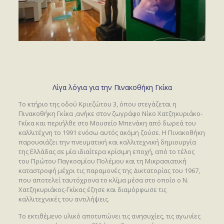
Λίγα λόγια για την Πινακοθήκη Γκίκα
Το κτήριο της οδού Κριεζώτου 3, όπου στεγάζεται η
Πινακοθήκη Γκίκα ,ανήκε στον ζωγράφο Νίκο Χατζηκυριάκο-
Γκίκα και περιήλθε στο Μουσείο Μπενάκη από δωρεά του
καλλιτέχνη το 1991 ενόσω αυτός ακόμη ζούσε. Η Πινακοθήκη
παρουσιάζει την πνευματική και καλλιτεχνική δημιουργία
της Ελλάδας σε μία ιδιαίτερα κρίσιμη εποχή, από το τέλος
του Πρώτου Παγκοσμίου Πολέμου και τη Μικρασιατική
καταστροφή μέχρι τις παραμονές της Δικτατορίας του 1967,
που αποτελεί ταυτόχρονα το κλίμα μέσα στο οποίο ο Ν.
Χατζηκυριάκος-Γκίκας έζησε και διαμόρφωσε τις
καλλιτεχνικές του αντιλήψεις.
Το εκτιθέμενο υλικό αποτυπώνει τις ανησυχίες, τις αγωνίες