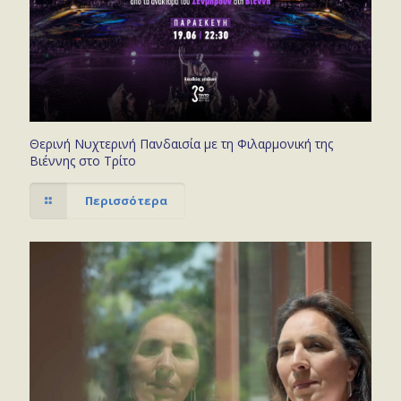
Θερινή Νυχτερινή Πανδαισία με τη Φιλαρμονική της
Βιέννης στο Τρίτο
Περισσότερα