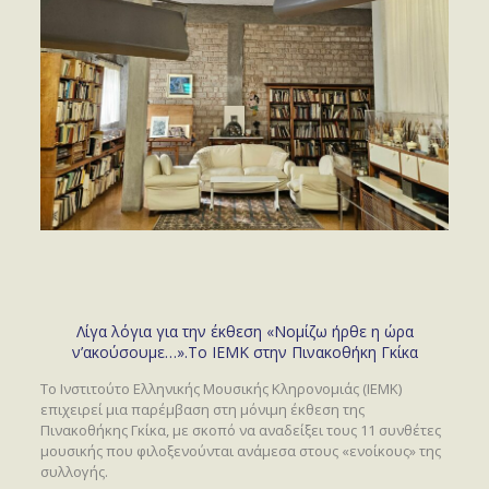
Λίγα λόγια για την έκθεση «Νομίζω ήρθε η ώρα
ν’ακούσουμε…».Το ΙΕΜΚ στην Πινακοθήκη Γκίκα
Το Ινστιτούτο Ελληνικής Μουσικής Κληρονομιάς (IEMK)
επιχειρεί μια παρέμβαση στη μόνιμη έκθεση της
Πινακοθήκης Γκίκα, με σκοπό να αναδείξει τους 11 συνθέτες
μουσικής που φιλοξενούνται ανάμεσα στους «ενοίκους» της
συλλογής.