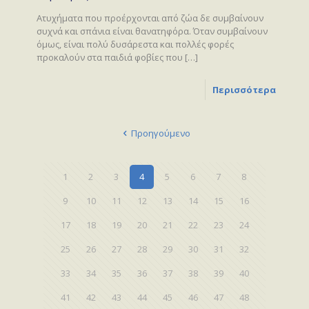
Ατυχήματα που προέρχονται από ζώα δε συμβαίνουν
συχνά και σπάνια είναι θανατηφόρα. Όταν συμβαίνουν
όμως, είναι πολύ δυσάρεστα και πολλές φορές
προκαλούν στα παιδιά φοβίες που
[…]
Περισσότερα
Προηγούμενο
1
2
3
4
5
6
7
8
9
10
11
12
13
14
15
16
17
18
19
20
21
22
23
24
25
26
27
28
29
30
31
32
33
34
35
36
37
38
39
40
41
42
43
44
45
46
47
48