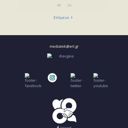
49
50
Επόμενο
mediatek@ert.gr
/csrert