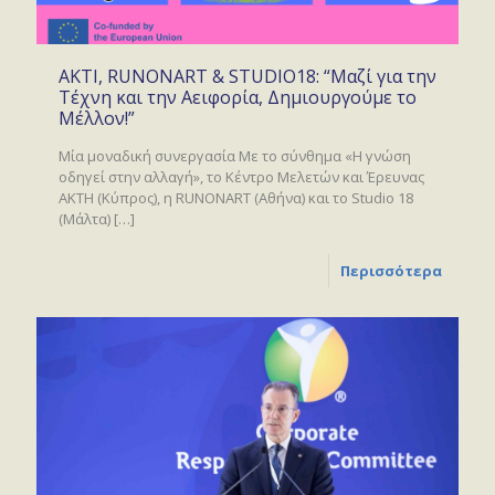
AKTI, RUNONART & STUDIO18: “Μαζί για την
Τέχνη και την Αειφορία, Δημιουργούμε το
Μέλλον!”
Mία μοναδική συνεργασία Με το σύνθημα «Η γνώση
οδηγεί στην αλλαγή», το Κέντρο Μελετών και Έρευνας
ΑΚΤΗ (Κύπρος), η RUNONART (Αθήνα) και το Studio 18
(Μάλτα)
[…]
Περισσότερα