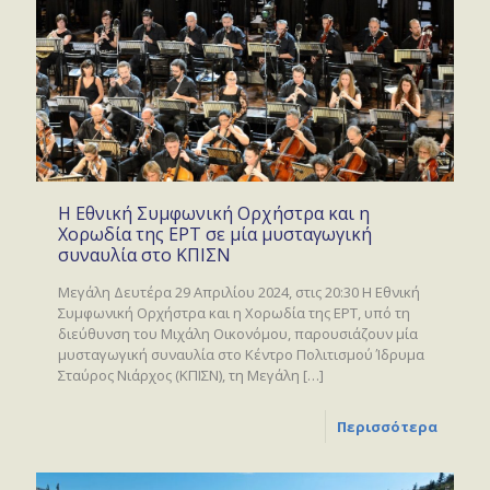
Η Εθνική Συμφωνική Ορχήστρα και η
Χορωδία της ΕΡΤ σε μία μυσταγωγική
συναυλία στο ΚΠΙΣΝ
Μεγάλη Δευτέρα 29 Απριλίου 2024, στις 20:30 Η Εθνική
Συμφωνική Ορχήστρα και η Χορωδία της ΕΡΤ, υπό τη
διεύθυνση του Μιχάλη Οικονόμου, παρουσιάζουν μία
μυσταγωγική συναυλία στο Κέντρο Πολιτισμού Ίδρυμα
Σταύρος Νιάρχος (ΚΠΙΣΝ), τη Μεγάλη
[…]
Περισσότερα