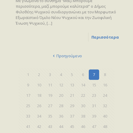
Με γνώμονα το σύνθημα “Μαζί Μπορούμε
περισσότερα, μαζί μπορούμε καλύτερα!” ο Δήμος
Φιλοθέης-Ψυχικού συνδιοργανώνει με τον Μορφωτικό
Εξωραϊστικό Όμιλο Νέου Ψυχικού και την Ζωοφιλική
Ένωση Ψυχικού,
[…]
Περισσότερα
Προηγούμενο
1
2
3
4
5
6
7
8
9
10
11
12
13
14
15
16
17
18
19
20
21
22
23
24
25
26
27
28
29
30
31
32
33
34
35
36
37
38
39
40
41
42
43
44
45
46
47
48