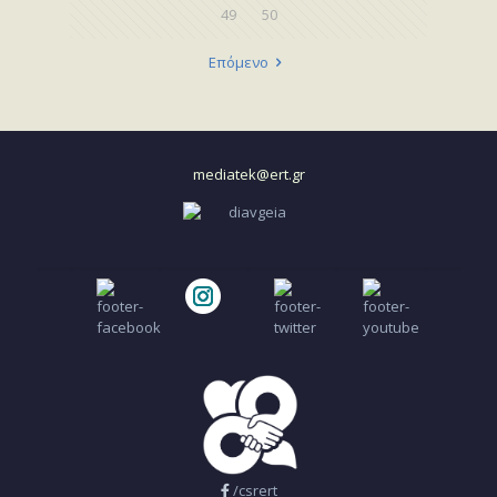
49
50
Επόμενο
mediatek@ert.gr
/csrert