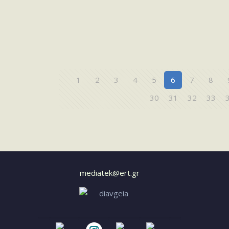
1
2
3
4
5
6
7
8
30
31
32
33
mediatek@ert.gr