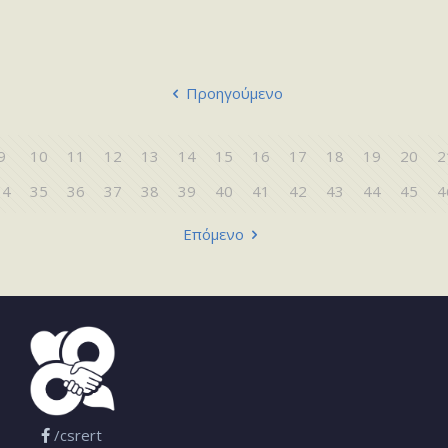
Προηγούμενο
9
10
11
12
13
14
15
16
17
18
19
20
2
34
35
36
37
38
39
40
41
42
43
44
45
4
Επόμενο
/csrert