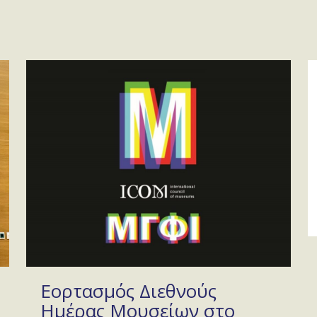
Εορτασμός Διεθνούς
Ημέρας Μουσείων στο