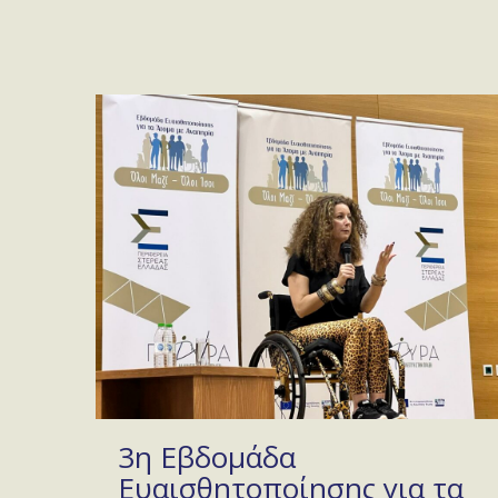
3η Εβδομάδα
Ευαισθητοποίησης για τα