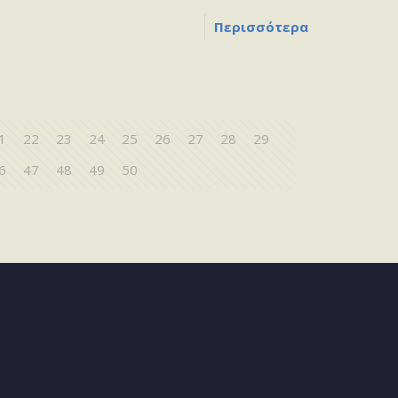
Περισσότερα
1
22
23
24
25
26
27
28
29
6
47
48
49
50