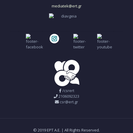
mediatek@ert.gr
/csrert
2106092323
csr@ert.gr
© 2019 ΕΡΤ Α.Ε. | All Rights Reserved.