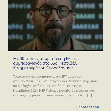
Με 30 ταινίες συμμετέχει η ΕΡΤ ως
συμπαραγωγός στο 65ο Φεστιβάλ
Κινηματογράφου Θεσσαλονίκης
Τριάντα ταινίες συμπαραγωγής ΕΡΤ μετέχουν
στο 65ο Φεστιβάλ Κινηματογράφου Θεσσαλονίκης, που
θα διεξαχθεί από τις 31 Οκτωβρίου έως τις 10
Νοεμβρίου 2024. Η ΕΡΤ είναι ο μοναδικός τηλεοπτικός
φορέας στη χώρα μας που υποστηρίζει σταθερά
[…]
Περισσότερα