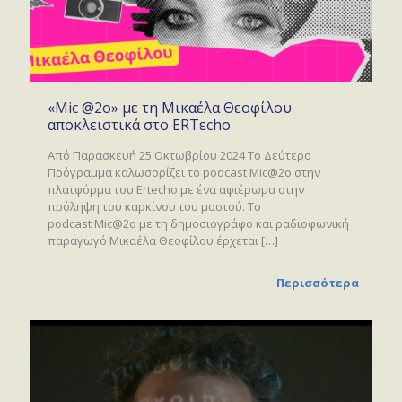
«Mic @2o» με τη Μικαέλα Θεοφίλου
αποκλειστικά στο ERTεcho
Από Παρασκευή 25 Οκτωβρίου 2024 Το Δεύτερο
Πρόγραμμα καλωσορίζει το podcast Mic@2ο στην
πλατφόρμα του Ertecho με ένα αφιέρωμα στην
πρόληψη του καρκίνου του μαστού. Το
podcast Mic@2o με τη δημοσιογράφο και ραδιοφωνική
παραγωγό Μικαέλα Θεοφίλου έρχεται
[…]
Περισσότερα