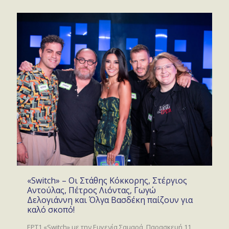
«Switch» – Οι Στάθης Κόκκορης, Στέργιος
Αντούλας, Πέτρος Λιόντας, Γωγώ
Δελογιάννη και Όλγα Βασδέκη παίζουν για
καλό σκοπό!
ΕΡΤ1 «Switch» με την Ευγενία Σαμαρά Παρασκευή 11