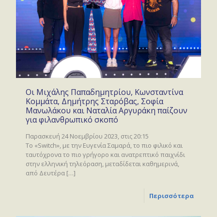
Οι Μιχάλης Παπαδημητρίου, Κωνσταντίνα
Κομμάτα, Δημήτρης Σταρόβας, Σοφία
Μανωλάκου και Ναταλία Αργυράκη παίζουν
για φιλανθρωπικό σκοπό
Παρασκευή 24 Νοεμβρίου 2023, στις 20:15
Το «Switch», με την Ευγενία Σαμαρά, το πιο φιλικό και
ταυτόχρονα το πιο γρήγορο και ανατρεπτικό παιχνίδι
στην ελληνική τηλεόραση, μεταδίδεται καθημερινά,
από Δευτέρα
[…]
Περισσότερα