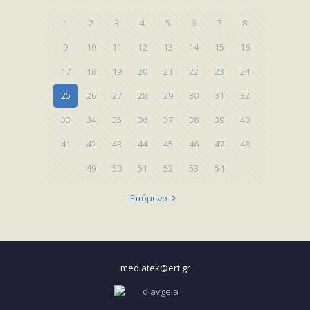
1
2
3
4
5
6
7
8
9
10
11
12
13
14
15
16
17
18
19
20
21
22
23
24
25
26
27
28
29
30
31
32
33
34
35
36
37
38
39
40
41
42
43
44
45
46
47
48
49
50
51
52
53
54
Επόμενο
mediatek@ert.gr