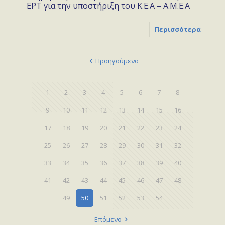
ΕΡΤ για την υποστήριξη του Κ.Ε.Α – Α.Μ.Ε.Α
Περισσότερα
Προηγούμενο
1
2
3
4
5
6
7
8
9
10
11
12
13
14
15
16
17
18
19
20
21
22
23
24
25
26
27
28
29
30
31
32
33
34
35
36
37
38
39
40
41
42
43
44
45
46
47
48
49
50
51
52
53
54
Επόμενο