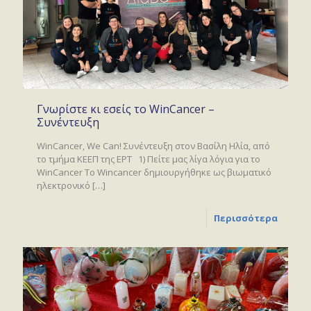
Γνωρίστε κι εσείς το WinCancer –
Συνέντευξη
WinCancer, We Can! Συνέντευξη στον Βασίλη Ηλία, από
το τμήμα ΚΕΕΠ της ΕΡΤ 1) Πείτε μας λίγα λόγια για το
WinCancer Το Wincancer δημιουργήθηκε ως βιωματικό
ηλεκτρονικό
[…]
Περισσότερα