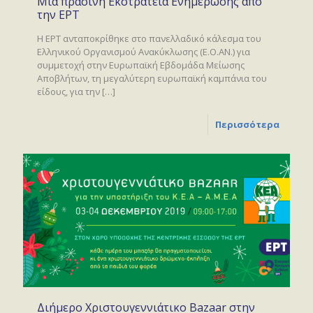
Μια πράσινη Εκστρατεία Ενημέρωσης από
την ΕΡΤ
Η ΕΡΤ ανταποκρίθηκε στο πανελλαδικό κάλεσμα του
Ελληνικού Οργανισμού Ανακύκλωσης (Ε.Ο.ΑΝ.) για
συμμετοχή στην Ευρωπαϊκή Εβδομάδα Μείωσης
Αποβλήτων, τη μεγαλύτερη ευρωπαϊκή καμπάνια του
είδους, για την
[…]
Περισσότερα
Διήμερο Χριστουγεννιάτικο Bazaar στην