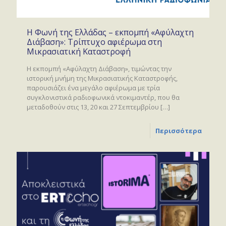
Η Φωνή της Ελλάδας – εκπομπή «Αφύλαχτη
Διάβαση»: Τρίπτυχο αφιέρωμα στη
Μικρασιατική Καταστροφή
Η εκπομπή «Αφύλαχτη Διάβαση», τιμώντας την
ιστορική μνήμη της Μικρασιατικής Καταστροφής,
παρουσιάζει ένα μεγάλο αφιέρωμα με τρία
συγκλονιστικά ραδιοφωνικά ντοκιμαντέρ, που θα
μεταδοθούν στις 13, 20 και 27 Σεπτεμβρίου
[…]
Περισσότερα