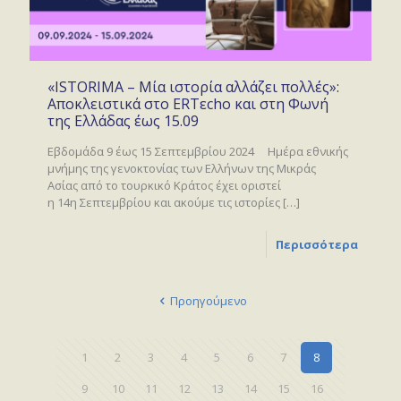
«ISTORIMA – Μία ιστορία αλλάζει πολλές»:
Αποκλειστικά στο ERTεcho και στη Φωνή
της Ελλάδας έως 15.09
Εβδομάδα 9 έως 15 Σεπτεμβρίου 2024 Ημέρα εθνικής
μνήμης της γενοκτονίας των Ελλήνων της Μικράς
Ασίας από το τουρκικό Κράτος έχει οριστεί
η 14η Σεπτεμβρίου και ακούμε τις ιστορίες
[…]
Περισσότερα
Προηγούμενο
1
2
3
4
5
6
7
8
9
10
11
12
13
14
15
16