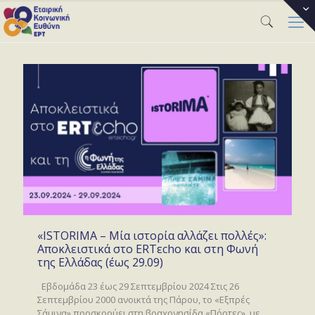
«ISTORIMA – Μία ιστορία αλλάζει πολλές»:
Αποκλειστικά στο ERTεcho και στη Φωνή
της Ελλάδας (έως 29.09)
Εβδομάδα 23 έως 29 Σεπτεμβρίου 2024 Στις 26
Σεπτεμβρίου 2000 ανοικτά της Πάρου, το «Εξπρές
Σάμινα» προσκρούει στη βραχονησίδα «Πόρτες», με