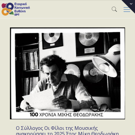
Ο Σύλλογος Οι Φίλοι της Μουσικής
ανακηρύσσει το 2025 Έτος Μίκη Θεοδωράκη