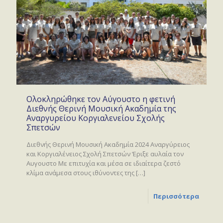
Ολοκληρώθηκε τον Αύγουστο η φετινή
Διεθνής Θερινή Μουσική Ακαδημία της
Αναργυρείου Κοργιαλενείου Σχολής
Σπετσών
Διεθνής Θερινή Μουσική Ακαδημία 2024 Αναργύρειος
και Κοργιαλένειος Σχολή Σπετσών ‘Εριξε αυλαία τον
Αυγουστο Με επιτυχία και μέσα σε ιδιαίτερα ζεστό
κλίμα ανάμεσα στους ιθύνοντες της
[…]
Περισσότερα