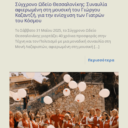
Σύγχρονο Ωδείο Θεσσαλονίκης: Συναυλία
αφιερωμένη στη μουσική του Γιώργου
Καζαντζή, για την ενίσχυση των Γιατρών
του Κόσμου
Το Σάββατο 31 Μαΐου 2025, το Σύγχρονο Ωδείο
Θεσσαλονίκης γιορτάζει 40 χρόνια προσφοράς στην
Τέχνη και τον Πολιτισμό με μια μοναδική συναυλία στη
Μονή Λαζαριστών, αφιερωμένη στη μουσική
[…]
Περισσότερα