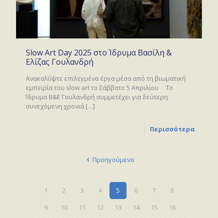
Slow Art Day 2025 στο Ίδρυμα Βασίλη &
Ελίζας Γουλανδρή
Ανακαλύψτε επιλεγμένα έργα μέσα από τη βιωματική
εμπειρία του slow art το Σάββατο 5 Απριλίου Το
Ίδρυμα Β&Ε Γουλανδρή συμμετέχει για δεύτερη
συνεχόμενη χρονιά
[…]
Περισσότερα
Προηγούμενο
1
2
3
4
5
6
7
8
9
10
11
12
13
14
15
16