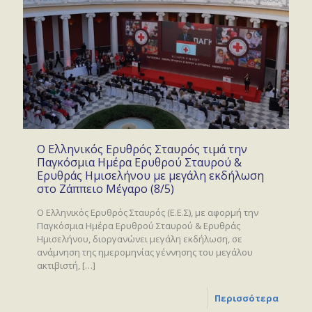
Ο Ελληνικός Ερυθρός Σταυρός τιμά την
Παγκόσμια Ημέρα Ερυθρού Σταυρού &
Ερυθράς Ημισελήνου με μεγάλη εκδήλωση
στο Ζάππειο Μέγαρο (8/5)
Ο Ελληνικός Ερυθρός Σταυρός (Ε.Ε.Σ), με αφορμή την
Παγκόσμια Ημέρα Ερυθρού Σταυρού & Ερυθράς
Ημισελήνου, διοργανώνει μεγάλη εκδήλωση, σε
ανάμνηση της ημερομηνίας γέννησης του μεγάλου
ακτιβιστή,
[…]
Περισσότερα