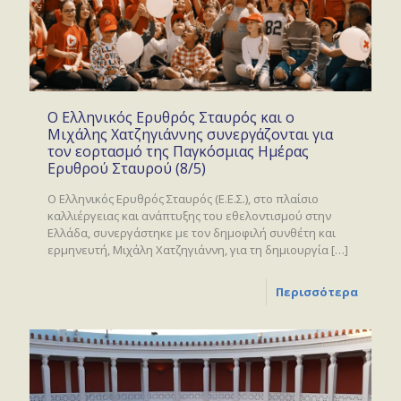
Ο Ελληνικός Ερυθρός Σταυρός και ο
Μιχάλης Χατζηγιάννης συνεργάζονται για
τον εορτασμό της Παγκόσμιας Ημέρας
Ερυθρού Σταυρού (8/5)
Ο Ελληνικός Ερυθρός Σταυρός (Ε.Ε.Σ.), στο πλαίσιο
καλλιέργειας και ανάπτυξης του εθελοντισμού στην
Ελλάδα, συνεργάστηκε με τον δημοφιλή συνθέτη και
ερμηνευτή, Μιχάλη Χατζηγιάννη, για τη δημιουργία
[…]
Περισσότερα