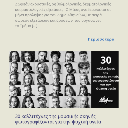
Δωρεάν ακουστικές, οφθαλμολογικές, δερματολογικές
και μαστολογικές εξετάσεις Ο Μάιος αναδεικνύεται σε
μήνα πρόληψης για τον Δήμο Αθηναίων, με σειρά
δωρεάν εξετάσεων και δράσεων που οργανώνει
το Τμήμα
[…]
Περισσότερα
30 καλλιτέχνες της μουσικής σκηνής
φωτογραφίζονται για την ψυχική υγεία