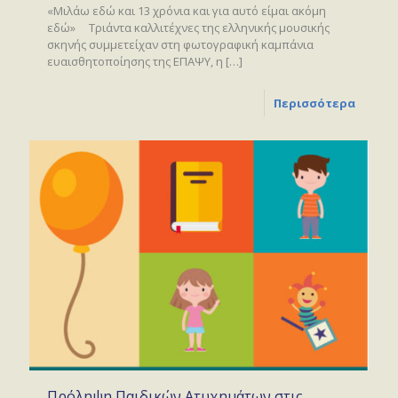
«Μιλάω εδώ και 13 χρόνια και για αυτό είμαι ακόμη
εδώ» Τριάντα καλλιτέχνες της ελληνικής μουσικής
σκηνής συμμετείχαν στη φωτογραφική καμπάνια
ευαισθητοποίησης της ΕΠΑΨΥ, η
[…]
Περισσότερα
Πρόληψη Παιδικών Ατυχημάτων στις