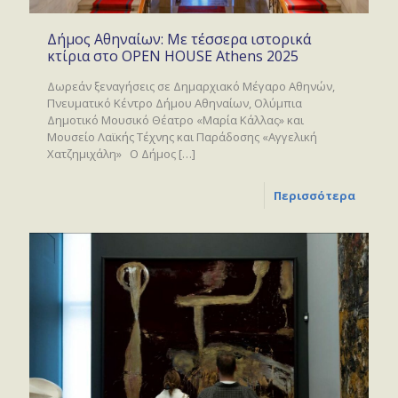
Δήμος Αθηναίων: Με τέσσερα ιστορικά
κτίρια στο OPEN HOUSE Athens 2025
Δωρεάν ξεναγήσεις σε Δημαρχιακό Μέγαρο Αθηνών,
Πνευματικό Κέντρο Δήμου Αθηναίων, Ολύμπια
Δημοτικό Μουσικό Θέατρο «Μαρία Κάλλας» και
Μουσείο Λαϊκής Τέχνης και Παράδοσης «Αγγελική
Χατζημιχάλη» Ο Δήμος
[…]
Περισσότερα