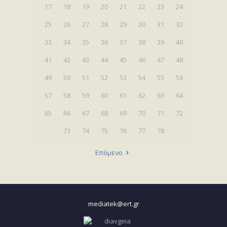
17
18
19
20
21
22
23
24
25
26
27
28
29
30
31
32
33
34
35
36
37
38
39
40
41
42
43
44
45
46
47
48
49
50
51
52
53
54
55
56
57
58
59
60
61
62
63
64
65
66
67
68
69
70
71
72
73
74
75
76
77
78
Επόμενο
mediatek@ert.gr