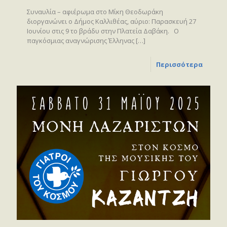
Συναυλία – αφιέρωμα στο Μίκη Θεοδωράκη
διοργανώνει ο Δήμος Καλλιθέας, αύριο: Παρασκευή 27
Ιουνίου στις 9 το βράδυ στην Πλατεία Δαβάκη. Ο
παγκόσμιας αναγνώρισης Έλληνας
[…]
Περισσότερα