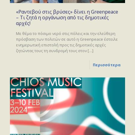
«Ραντεβού στις βρύσες» δίνει η Greenpeace
– Τι ζητά η οργάνωση από τις δημοτικές
αρχές!
Με θέμα το πόσιμο νερό στις πόλεις και την ελεύθερη
πρόσβαση των πολιτών σε αυτό η Greenpeace έστειλε
ενημερωτική επιστολή προς τις δημοτικές αρχές
ζητώντας τους τη συνδρομή τους στον
[…]
Περισσότερα