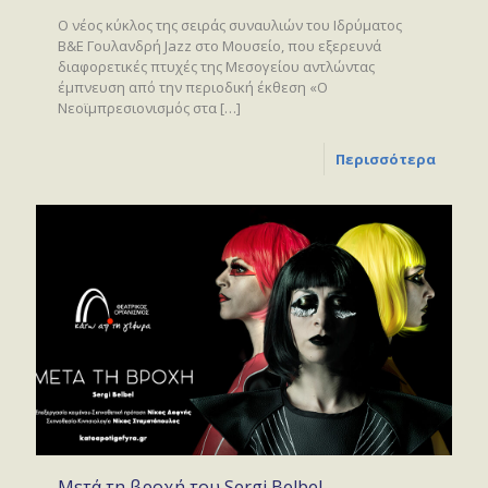
Ο νέος κύκλος της σειράς συναυλιών του Ιδρύματος
Β&Ε Γουλανδρή Jazz στο Μουσείο, που εξερευνά
διαφορετικές πτυχές της Μεσογείου αντλώντας
έμπνευση από την περιοδική έκθεση «Ο
Νεοϊμπρεσιονισμός στα
[…]
Περισσότερα
Μετά τη βροχή του Sergi Belbel