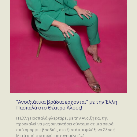
“Ανοιξιάτικα βράδια έρχονται” με την Έλλη
Πασπαλά στο Θέατρο Άλσος!
Η Έλλη Πασπαλά φλερτάρει με την Άνοιξη και την
προσκαλεί να μας συναντήσει σύντομα σε μια σειρά
από όμορφες βραδιές, στο ζεστό και φιλόξενο Άλσος!
Μετά από την πολύ επιτυχημένη
[…]